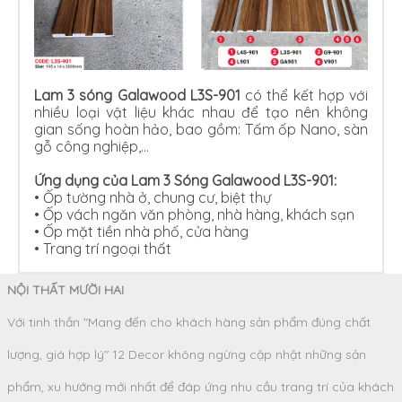
Lam 3 sóng Galawood L3S-901
có thể kết hợp với
nhiều loại vật liệu khác nhau để tạo nên không
gian sống hoàn hảo, bao gồm: Tấm ốp Nano, sàn
gỗ công nghiệp,…
Ứng dụng của Lam 3 Sóng Galawood L3S-901:
• Ốp tường nhà ở, chung cư, biệt thự
•
Ốp vách ngăn văn phòng, nhà hàng, khách sạn
•
Ốp mặt tiền nhà phố, cửa hàng
•
Trang trí ngoại thất
NỘI THẤT MƯỜI HAI
Với tinh thần "Mang đến cho khách hàng sản phẩm đúng chất
lượng, giá hợp lý" 12 Decor không ngừng cập nhật những sản
phẩm, xu hướng mới nhất để đáp ứng nhu cầu trang trí của khách