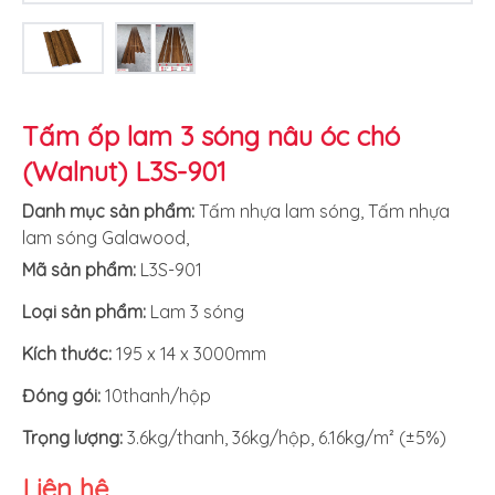
Tấm ốp lam 3 sóng nâu óc chó
(Walnut) L3S-901
Danh mục sản phẩm:
Tấm nhựa lam sóng
,
Tấm nhựa
lam sóng Galawood
,
Mã sản phẩm:
L3S-901
Loại sản phẩm:
Lam 3 sóng
Kích thước:
195 x 14 x 3000mm
Đóng gói:
10thanh/hộp
Trọng lượng:
3.6kg/thanh, 36kg/hộp, 6.16kg/m² (±5%)
Liên hệ