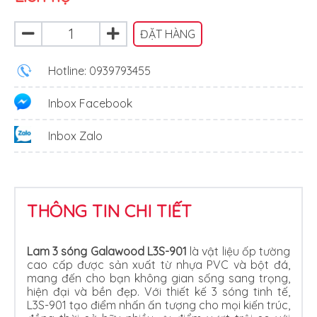
ĐẶT HÀNG
Hotline: 0939793455
Inbox Facebook
Inbox Zalo
THÔNG TIN CHI TIẾT
Lam 3 sóng Galawood L3S-901
là vật liệu ốp tường
cao cấp được sản xuất từ nhựa PVC và bột đá,
mang đến cho bạn không gian sống sang trọng,
hiện đại và bền đẹp. Với thiết kế 3 sóng tinh tế,
L3S-901 tạo điểm nhấn ấn tượng cho mọi kiến trúc,