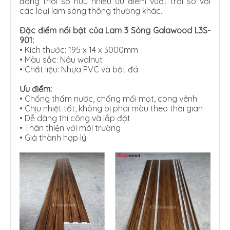
đồng thời sở hữu nhiều ưu điểm vượt trội so với
các loại lam sóng thông thường khác.
Đặc điểm nổi bật của Lam 3 Sóng Galawood L3S-
901:
•
Kích thước: 195 x 14 x 3000mm
•
Màu sắc: Nâu walnut
•
Chất liệu: Nhựa PVC và bột đá
Ưu điểm:
•
Chống thấm nước, chống mối mọt, cong vênh
•
Chịu nhiệt tốt, không bị phai màu theo thời gian
•
Dễ dàng thi công và lắp đặt
•
Thân thiện với môi trường
•
Giá thành hợp lý