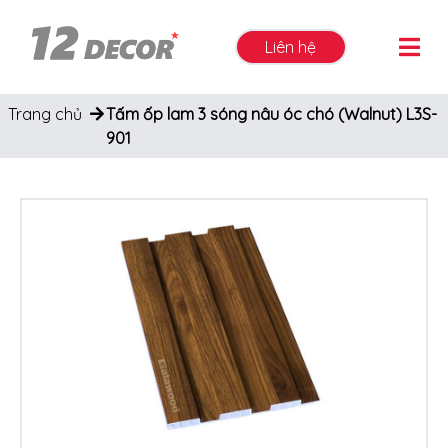
Liên hệ
Trang chủ
Tấm ốp lam 3 sóng nâu óc chó (Walnut) L3S-
901