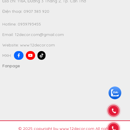
Địa chỉ: 116A, Đường 3 Tháng 2, Tp. Cần Thơ
Điện thoại: 0907 383 920
Hotline:
0939793455
Email:
12decor.com@gmail.com
Website:
www.12decor.com
MXH:
Fanpage
© 2025 copyright by www.12decor.com All rights