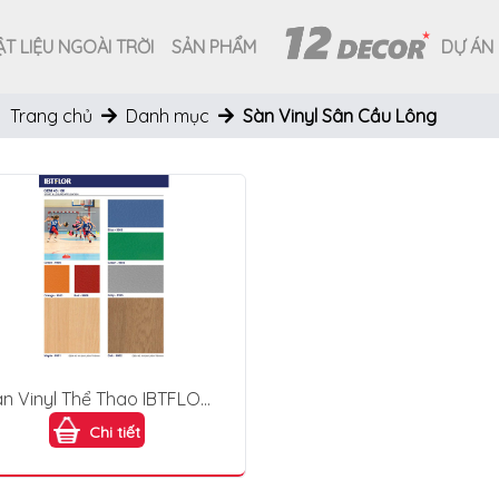
T LIỆU NGOÀI TRỜI
SẢN PHẨM
DỰ ÁN
Trang chủ
Danh mục
Sàn Vinyl Sân Cầu Lông
n Vinyl Thể Thao IBTFLOR
GEM 45/60
Chi tiết