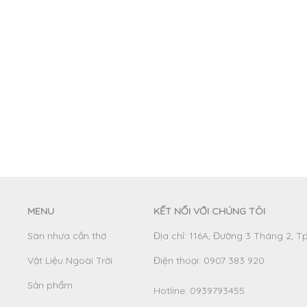
MENU
KẾT NỐI VỚI CHÚNG TÔI
Sàn nhựa cần thơ
Địa chỉ: 116A, Đường 3 Tháng 2, T
Vật Liệu Ngoài Trời
Điện thoại: 0907 383 920
Sản phẩm
Hotline:
0939793455