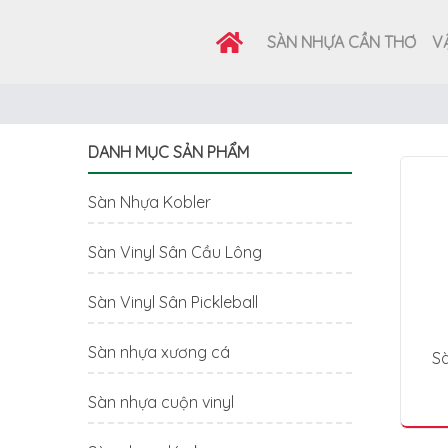
SÀN NHỰA CẦN THƠ
VẬ
DANH MỤC SẢN PHẨM
Sàn Nhựa Kobler
Sàn Vinyl Sân Cầu Lông
Sàn Vinyl Sân Pickleball
Sàn nhựa xương cá
Sà
Sàn nhựa cuộn vinyl