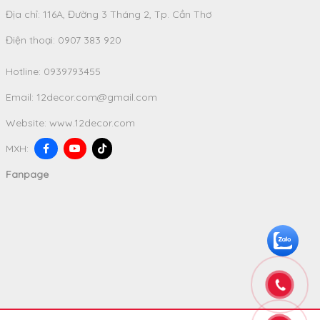
Địa chỉ: 116A, Đường 3 Tháng 2, Tp. Cần Thơ
Điện thoại: 0907 383 920
Hotline:
0939793455
Email:
12decor.com@gmail.com
Website:
www.12decor.com
MXH:
Fanpage