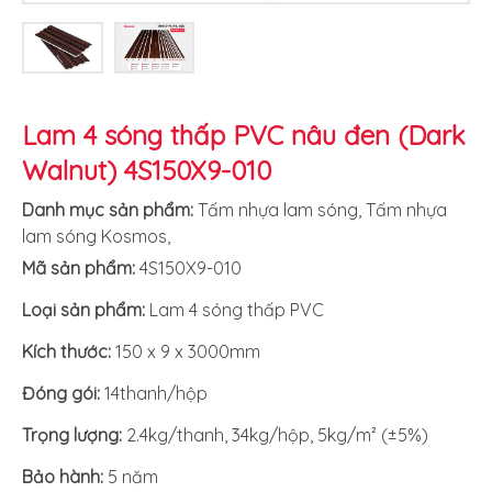
Lam 4 sóng thấp PVC nâu đen (Dark
Walnut) 4S150X9-010
Danh mục sản phẩm:
Tấm nhựa lam sóng
,
Tấm nhựa
lam sóng Kosmos
,
Mã sản phẩm:
4S150X9-010
Loại sản phẩm:
Lam 4 sóng thấp PVC
Kích thước:
150 x 9 x 3000mm
Đóng gói:
14thanh/hộp
Trọng lượng:
2.4kg/thanh, 34kg/hộp, 5kg/m² (±5%)
Bảo hành:
5 năm