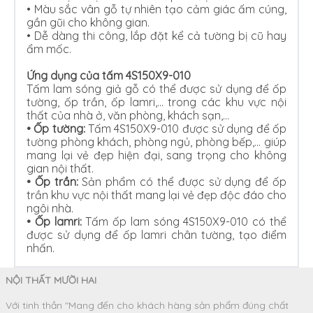
•
Màu sắc vân gỗ tự nhiên tạo cảm giác ấm cúng,
gần gũi cho không gian.
•
Dễ dàng thi công, lắp đặt kể cả tường bị cũ hay
ẩm mốc.
Ứng dụng của tấm 4S150X9-010
Tấm lam sóng giả gỗ có thể được sử dụng để ốp
tường, ốp trần, ốp lamri,… trong các khu vực nội
thất của nhà ở, văn phòng, khách sạn,…
•
Ốp tường:
Tấm 4S150X9-010 được sử dụng để ốp
tường phòng khách, phòng ngủ, phòng bếp,… giúp
mang lại vẻ đẹp hiện đại, sang trọng cho không
gian nội thất.
•
Ốp trần:
Sản phẩm có thể được sử dụng để ốp
trần khu vực nội thất mang lại vẻ đẹp độc đáo cho
ngôi nhà.
•
Ốp lamri:
Tấm ốp lam sóng 4S150X9-010 có thể
được sử dụng để ốp lamri chân tường, tạo điểm
nhấn.
NỘI THẤT MƯỜI HAI
Với tinh thần "Mang đến cho khách hàng sản phẩm đúng chất