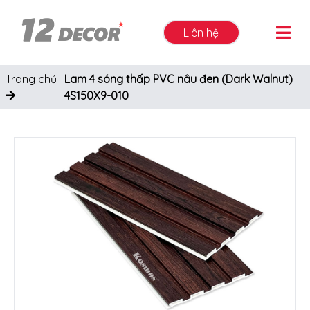
Liên hệ
Trang chủ
Lam 4 sóng thấp PVC nâu đen (Dark Walnut)
4S150X9-010