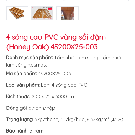
4 sóng cao PVC vàng sồi đậm
(Honey Oak) 4S200X25-003
Danh mục sản phẩm:
Tấm nhựa lam sóng
,
Tấm nhựa
lam sóng Kosmos
,
Mã sản phẩm:
4S200X25-003
Loại sản phẩm:
Lam 4 sóng cao PVC
Kích thước:
200 x 25 x 3000mm
Đóng gói:
6thanh/hộp
Trọng lượng:
5kg/thanh, 31.2kg/hộp, 8.62kg/m² (±5%)
Bảo hành:
5 năm