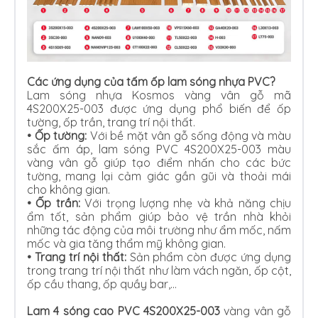
Các ứng dụng của tấm ốp lam sóng nhựa PVC?
Lam sóng nhựa Kosmos vàng vân gỗ mã
4S200X25-003 được ứng dụng phổ biến để ốp
tường, ốp trần, trang trí nội thất.
•
Ốp tường:
Với bề mặt vân gỗ sống động và màu
sắc ấm áp, lam sóng PVC 4S200X25-003 màu
vàng vân gỗ giúp tạo điểm nhấn cho các bức
tường, mang lại cảm giác gần gũi và thoải mái
cho không gian.
•
Ốp trần:
Với trọng lượng nhẹ và khả năng chịu
ẩm tốt, sản phẩm giúp bảo vệ trần nhà khỏi
những tác động của môi trường như ẩm mốc, nấm
mốc và gia tăng thẩm mỹ không gian.
•
Trang trí nội thất:
Sản phẩm còn được ứng dụng
trong trang trí nội thất như làm vách ngăn, ốp cột,
ốp cầu thang, ốp quầy bar,…
Lam 4 sóng cao PVC 4S200X25-003
vàng vân gỗ