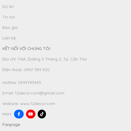
Dự án
Tin tức
Báo giá
Liên hệ
KẾT NỐI VỚI CHÚNG TÔI
Địa chỉ: 116A, Đường 3 Tháng 2, Tp. Cần Thơ
Điện thoại: 0907 383 920
Hotline:
0939793455
Email:
12decor.com@gmail.com
Website:
www.12decor.com
MXH:
Fanpage