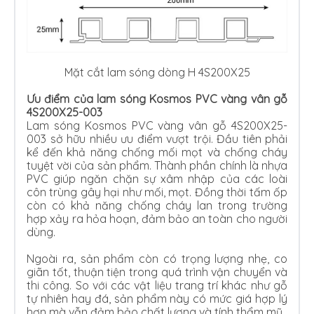
Mặt cắt lam sóng dòng H 4S200X25
Ưu điểm của lam sóng Kosmos PVC vàng vân gỗ
4S200X25-003
Lam sóng Kosmos PVC vàng vân gỗ 4S200X25-
003 sở hữu nhiều ưu điểm vượt trội. Đầu tiên phải
kể đến khả năng chống mối mọt và chống cháy
tuyệt vời của sản phẩm. Thành phần chính là nhựa
PVC giúp ngăn chặn sự xâm nhập của các loài
côn trùng gây hại như mối, mọt. Đồng thời tấm ốp
còn có khả năng chống cháy lan trong trường
hợp xảy ra hỏa hoạn, đảm bảo an toàn cho người
dùng.
Ngoài ra, sản phẩm còn có trọng lượng nhẹ, co
giãn tốt, thuận tiện trong quá trình vận chuyển và
thi công. So với các vật liệu trang trí khác như gỗ
tự nhiên hay đá, sản phẩm này có mức giá hợp lý
hơn mà vẫn đảm bảo chất lượng và tính thẩm mỹ.