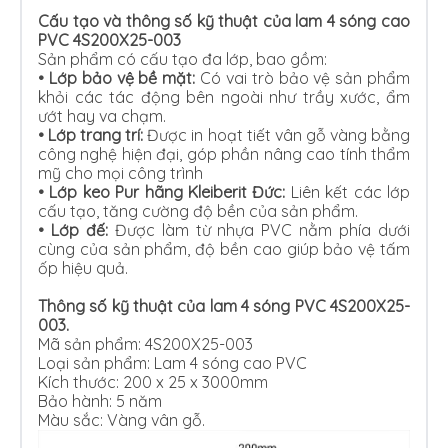
Cấu tạo và thông số kỹ thuật của lam 4 sóng cao
PVC 4S200X25-003
Sản phẩm có cấu tạo đa lớp, bao gồm:
• Lớp bảo vệ bề mặt:
Có vai trò bảo vệ sản phẩm
khỏi các tác động bên ngoài như trầy xước, ẩm
ướt hay va chạm.
•
Lớp trang trí:
Được in hoạt tiết vân gỗ vàng bằng
công nghệ hiện đại, góp phần nâng cao tính thẩm
mỹ cho mọi công trình
•
Lớp keo Pur hãng Kleiberit Đức:
Liên kết các lớp
cấu tạo, tăng cường độ bền của sản phẩm.
•
Lớp đế:
Được làm từ nhựa PVC nằm phía dưới
cùng của sản phẩm, độ bền cao giúp bảo vệ tấm
ốp hiệu quả.
Thông số kỹ thuật của lam 4 sóng PVC 4S200X25-
003.
Mã sản phẩm: 4S200X25-003
Loại sản phẩm: Lam 4 sóng cao PVC
Kích thước: 200 x 25 x 3000mm
Bảo hành: 5 năm
Màu sắc: Vàng vân gỗ.