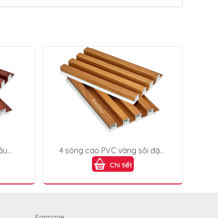
âu
4 sóng cao PVC vàng sồi đậm
-008
(Honey Oak) 4S200X25-003
Chi tiết
Fanpage