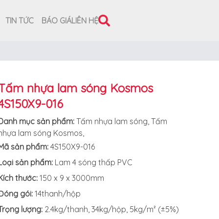
TIN TỨC
BÁO GIÁ
LIÊN HỆ
Tấm nhựa lam sóng Kosmos
4S150X9-016
Danh mục sản phẩm:
Tấm nhựa lam sóng
,
Tấm
nhựa lam sóng Kosmos
,
Mã sản phẩm:
4S150X9-016
Loại sản phẩm:
Lam 4 sóng thấp PVC
Kích thước:
150 x 9 x 3000mm
Đóng gói:
14thanh/hộp
Trọng lượng:
2.4kg/thanh, 34kg/hộp, 5kg/m² (±5%)