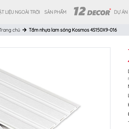
T LIỆU NGOÀI TRỜI
SẢN PHẨM
DỰ ÁN
Trang chủ
Tấm nhựa lam sóng Kosmos 4S150X9-016