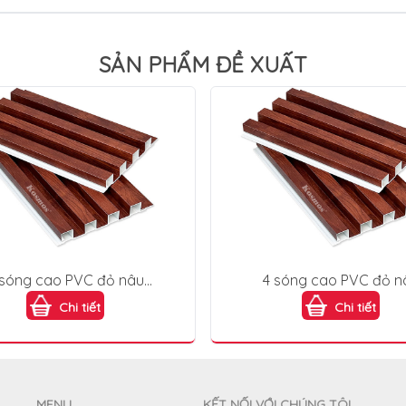
SẢN PHẨM ĐỀ XUẤT
 sóng cao PVC đỏ nâu
4 sóng cao PVC đỏ n
hogany) 4S200X25-008
(Mahogany) 4S200X25
Chi tiết
Chi tiết
MENU
KẾT NỐI VỚI CHÚNG TÔI