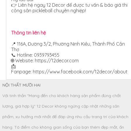
👉 Liên hệ ngay 12 Decor để được tư vấn & báo giá thi
công sân pickleball chuyên nghiệp!
Thông tin liên hệ
📍 116A, Đường 3/2, Phường Ninh Kiều, Thành Phố Cần
Thơ
📞 Hotline: 0939793455
🌐 Website:
https://12decor.com
📩
Fanpage: https://www.facebook.com/12decor/about
NỘI THẤT MƯỜI HAI
Với tinh thần "Mang đến cho khách hàng sản phẩm đúng chất
lượng, giá hợp lý" 12 Decor không ngừng cập nhật những sản
phẩm, xu hướng mới nhất để đáp ứng nhu cầu trang trí của khách
hàng. Tô điểm cho không gian sống của bạn thêm đẹp mắt, ấn