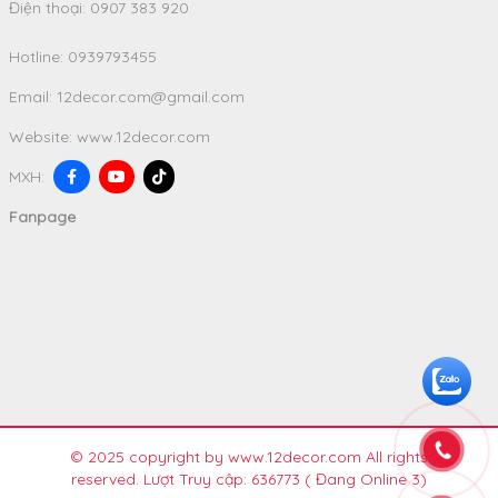
Điện thoại: 0907 383 920
Hotline:
0939793455
Email:
12decor.com@gmail.com
Website:
www.12decor.com
MXH:
Fanpage
© 2025 copyright by www.12decor.com All rights
reserved. Lượt Truy cập: 636773
( Đang Online 3)