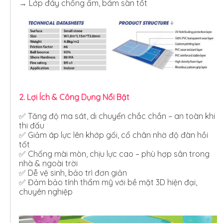
→ Lớp đáy chống ẩm, bám sàn tốt
2. Lợi Ích & Công Dụng Nổi Bật
✅ Tăng độ ma sát, di chuyển chắc chắn – an toàn khi
thi đấu
✅ Giảm áp lực lên khớp gối, cổ chân nhờ độ đàn hồi
tốt
✅ Chống mài mòn, chịu lực cao – phù hợp sân trong
nhà & ngoài trời
✅ Dễ vệ sinh, bảo trì đơn giản
✅ Đảm bảo tính thẩm mỹ với bề mặt 3D hiện đại,
chuyên nghiệp