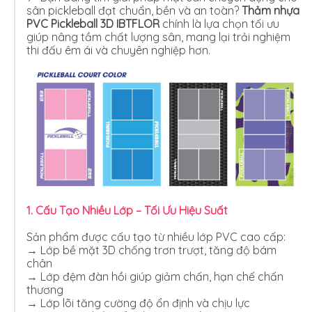
sân pickleball đạt chuẩn, bền và an toàn?
Thảm nhựa
PVC Pickleball 3D IBTFLOR
chính là lựa chọn tối ưu
giúp nâng tầm chất lượng sân, mang lại trải nghiệm
thi đấu êm ái và chuyên nghiệp hơn.
1. Cấu Tạo Nhiều Lớp – Tối Ưu Hiệu Suất
Sản phẩm được cấu tạo từ nhiều lớp PVC cao cấp:
→ Lớp bề mặt 3D chống trơn trượt, tăng độ bám
chân
→ Lớp đệm đàn hồi giúp giảm chấn, hạn chế chấn
thương
→ Lớp lõi tăng cường độ ổn định và chịu lực