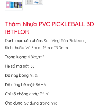
Thảm Nhựa PVC PICKLEBALL 3D
IBTFLOR
Danh mục sản phẩm:
Sàn Vinyl Sân Pickleball
,
Kích thước
: W1,8m x L15m x T3.0mm
Trọng lượng
: 4.8kg/m²
Hệ số ma sát
: 66
Độ nảy bóng
: 95%
Độ cứng bề mặt
: 86 HA
Chỉ số chống cháy
: Bfl-s1
Ứng dụng
: Sử dụng trong nhà