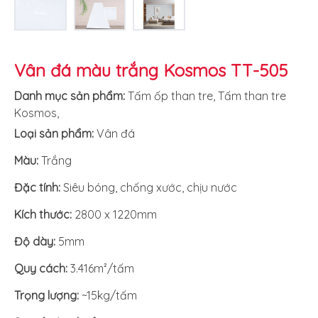
Vân đá màu trắng Kosmos TT-505
Danh mục sản phẩm:
Tấm ốp than tre
,
Tấm than tre
Kosmos
,
Loại sản phẩm:
Vân đá
Màu:
Trắng
Đặc tính:
Siêu bóng, chống xước, chịu nước
Kích thước:
2800 x 1220mm
Độ dày:
5mm
Quy cách:
3.416m²/tấm
Trọng lượng:
~15kg/tấm