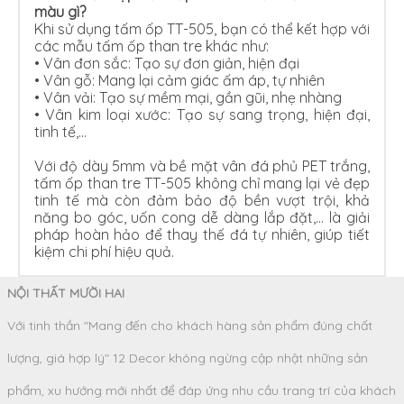
màu gì?
Khi sử dụng tấm ốp TT-505, bạn có thể kết hợp với
các mẫu tấm ốp than tre khác như:
• Vân đơn sắc: Tạo sự đơn giản, hiện đại
•
Vân gỗ: Mang lại cảm giác ấm áp, tự nhiên
•
Vân vải: Tạo sự mềm mại, gần gũi, nhẹ nhàng
•
Vân kim loại xước: Tạo sự sang trọng, hiện đại,
tinh tế,…
Với độ dày 5mm và bề mặt vân đá phủ PET trắng,
tấm ốp than tre TT-505 không chỉ mang lại vẻ đẹp
tinh tế mà còn đảm bảo độ bền vượt trội, khả
năng bo góc, uốn cong dễ dàng lắp đặt,… là giải
pháp hoàn hảo để thay thế đá tự nhiên, giúp tiết
kiệm chi phí hiệu quả.
NỘI THẤT MƯỜI HAI
Với tinh thần "Mang đến cho khách hàng sản phẩm đúng chất
lượng, giá hợp lý" 12 Decor không ngừng cập nhật những sản
phẩm, xu hướng mới nhất để đáp ứng nhu cầu trang trí của khách