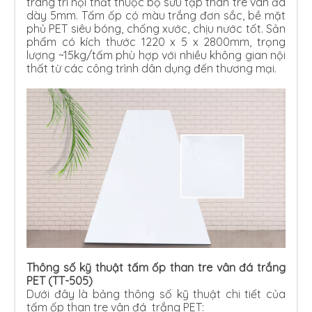
trang trí nội thất thuộc bộ sưu tập than tre vân đá
dày 5mm. Tấm ốp có màu trắng đơn sắc, bề mặt
phủ PET siêu bóng, chống xước, chịu nước tốt. Sản
phẩm có kích thước 1220 x 5 x 2800mm, trọng
lượng ~15kg/tấm phù hợp với nhiều không gian nội
thất từ các công trình dân dụng đến thương mại.
Thông số kỹ thuật tấm ốp than tre vân đá trắng
PET (TT-505)
Dưới đây là bảng thông số kỹ thuật chi tiết của
tấm ốp than tre vân đá trắng PET: