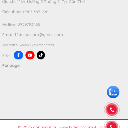
Địa chỉ: 116A, Đường 3 Tháng 2, Tp. Cần Thơ
Điện thoại: 0907 383 920
Hotline:
0939793455
Email:
12decor.com@gmail.com
Website:
www.12decor.com
MXH:
Fanpage
© 2025 copyright by www.12decor.com All rights