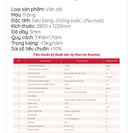
Loại sản phẩm:
Vân đá
Màu:
Trắng
Đặc tính:
Siêu bóng, chống xước, chịu nước
Kích thước:
2800 x 1220mm
Độ dày:
5mm
Quy cách:
3.416m²/tấm
Trọng lượng:
~15kg/tấm
Sai số tiêu chuẩn:
±10%