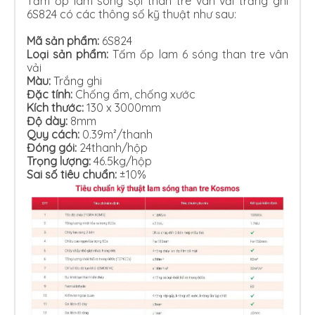
Tấm ốp lam sóng sợi than tre vân vải trắng ghi
6S824 có các thông số kỹ thuật như sau:
Mã sản phẩm:
6S824
Loại sản phẩm:
Tấm ốp lam 6 sóng than tre vân
vải
Màu:
Trắng ghi
Đặc tính:
Chống ẩm, chống xước
Kích thước:
130 x 3000mm
Độ dày:
8mm
Quy cách:
0.39m²/thanh
Đóng gói:
24thanh/hộp
Trọng lượng:
46.5kg/hộp
Sai số tiêu chuẩn:
±10%