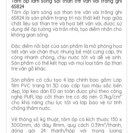
Tấm ốp lam sóng sợi than tre vân vải trắng ghi
6S824
Tấm ốp lam sóng sợi than tre vân vải trắng ghi
6S824 là sản phẩm trang trí nội thất kết hợp giữa
chất liệu sợi than tre và họa tiết vân vải, được sử
dụng để ốp tường và trần nhà, tạo điểm nhấn cho
không gian sống.
Đặc điểm nổi bật của sản phẩm là mô phỏng họa
tiết vân vải chân thực nhưng bề mặt cứng cáp, thi
công nhanh chóng, chịu nước tốt và dễ vệ sinh.
Sản phẩm có thể kết hợp với mọi loại tấm ốp than
tre vân gỗ khác.
Sản phẩm có cấu tạo 4 lớp chính bao gồm: Lớp
film PVC trang trí 3D cao cấp tạo màu sắc bền
đẹp, lớp keo dán E0 an toàn được phủ theo công
nghệ PUR, lớp cốt than tre có độ nén 0.7kg/cm³
cho khả năng chịu lực tốt và lớp bảo vệ từ tính
chống thấm nước.
Về thông số kỹ thuật, tấm ốp có kích thước 130 x
3000mm, độ dày 8mm, quy cách 0.39m²/thanh,
đóng gói 24 thanh/hộp với trọng lượng