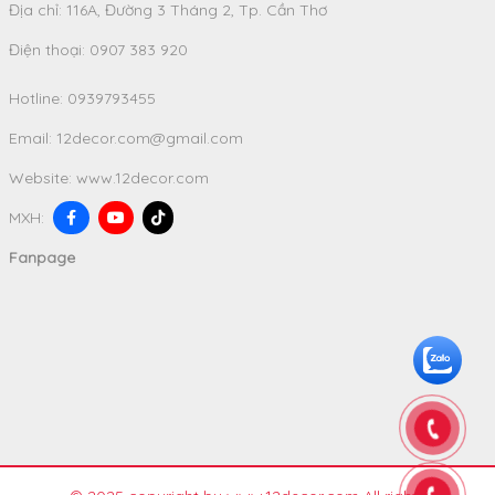
Địa chỉ: 116A, Đường 3 Tháng 2, Tp. Cần Thơ
Điện thoại: 0907 383 920
Hotline:
0939793455
Email:
12decor.com@gmail.com
Website:
www.12decor.com
MXH:
Fanpage