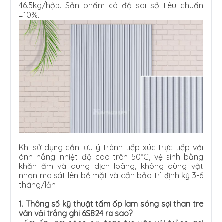
46.5kg/hộp. Sản phẩm có độ sai số tiêu chuẩn
±10%.
Khi sử dụng cần lưu ý tránh tiếp xúc trực tiếp với
ánh nắng, nhiệt độ cao trên 50°C, vệ sinh bằng
khăn ẩm và dung dịch loãng, không dùng vật
nhọn ma sát lên bề mặt và cần bảo trì định kỳ 3-6
tháng/lần.
1. Thông số kỹ thuật tấm ốp lam sóng sợi than tre
vân vải trắng ghi 6S824 ra sao?