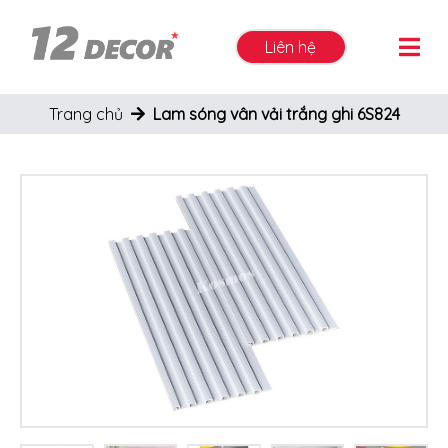
Liên hệ
Trang chủ
Lam sóng vân vải trắng ghi 6S824