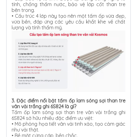
tính, chống thấm nước, bảo vệ lớp cốt than tre
bên trong.
•
Cấu trúc 4 lớp này tạo nên một tấm ốp vừa đẹp,
vừa bền, đáp ứng các yêu cầu khắt khe về chất
lượng và tính thẩm mỹ.
3. Đặc điểm nổi bật tấm ốp lam sóng sợi than tre
vân vải trắng ghi 6S824 là gì?
Tấm ốp lam sóng sợi than tre vân vải trắng ghi
6S824 sở hữu nhiều đặc điểm ưu việt:
•
Mô phỏng họa tiết vân vải tinh xảo, tạo cảm giác
như vải thật.
•
Bề mặt cứng cáp, bền chắc.