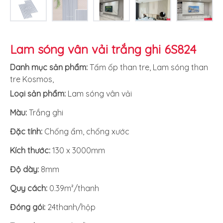
Lam sóng vân vải trắng ghi 6S824
Danh mục sản phẩm:
Tấm ốp than tre
,
Lam sóng than
tre Kosmos
,
Loại sản phẩm:
Lam sóng vân vải
Màu:
Trắng ghi
Đặc tính:
Chống ẩm, chống xước
Kích thước:
130 x 3000mm
Độ dày:
8mm
Quy cách:
0.39m²/thanh
Đóng gói:
24thanh/hộp