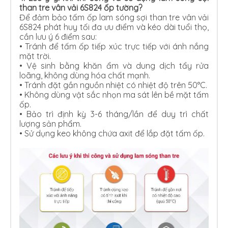
than tre vân vải 6S824 ốp tường?
Để đảm bảo tấm ốp lam sóng sợi than tre vân vải
6S824 phát huy tối đa ưu điểm và kéo dài tuổi thọ,
cần lưu ý 6 điểm sau:
•
Tránh để tấm ốp tiếp xúc trực tiếp với ánh nắng
mặt trời.
•
Vệ sinh bằng khăn ẩm và dung dịch tẩy rửa
loãng, không dùng hóa chất mạnh.
•
Tránh đặt gần nguồn nhiệt có nhiệt độ trên 50°C.
•
Không dùng vật sắc nhọn ma sát lên bề mặt tấm
ốp.
•
Bảo trì định kỳ 3-6 tháng/lần để duy trì chất
lượng sản phẩm.
•
Sử dụng keo không chứa axit để lắp đặt tấm ốp.