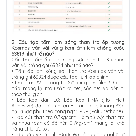
2.
Cấu tạo tấm lam sóng than tre ốp tường
Kosmos vân vải vàng kem ánh kim chống xước
6S819 như thế nào?
Cấu tạo tấm ốp lam sóng sợi than tre Kosmos
vân vải trắng ghi 6S824 như thế nào?
• Tấm ốp lam sóng sợi than tre Kosmos vân vải
trắng ghi 6S824 được cấu tạo từ 4 lớp chính:
•
Lớp film PVC trang trí: Sử dụng loại film 3D cao
cấp, mang lại màu sắc rõ nét, sắc nét và bền bỉ
theo thời gian.
•
Lớp keo dán E0: Lớp keo HMA (Hot Melt
Adhesive) đạt tiêu chuẩn E0, an toàn, không độc
hại, được phủ theo công nghệ PUR (Polyurethane).
•
Lớp cốt than tre 0.7kg/cm³: Làm từ bột than tre
và nhựa resin có độ nén 0.7kg/cm³, mang lại khả
năng chịu lực tốt.
•
Lớp bảo vệ từ tính: Được ép bằng công nghệ từ