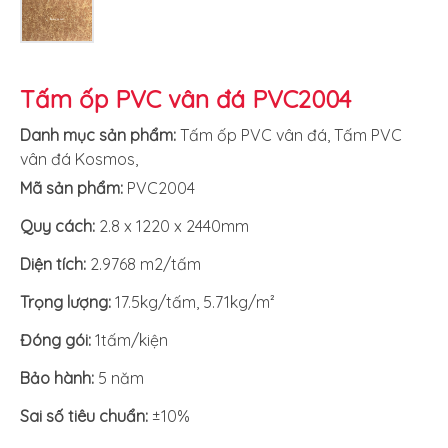
Tấm ốp PVC vân đá PVC2004
Danh mục sản phẩm:
Tấm ốp PVC vân đá
,
Tấm PVC
vân đá Kosmos
,
Mã sản phẩm:
PVC2004
Quy cách:
2.8 x 1220 x 2440mm
Diện tích:
2.9768 m2/tấm
Trọng lượng:
17.5kg/tấm, 5.71kg/m²
Đóng gói:
1tấm/kiện
Bảo hành:
5 năm
Sai số tiêu chuẩn:
±10%