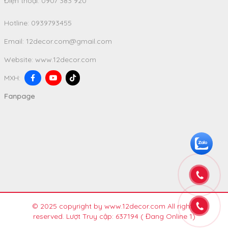
Điện thoại: 0907 383 920
Hotline:
0939793455
Email:
12decor.com@gmail.com
Website:
www.12decor.com
MXH:
Fanpage
© 2025 copyright by www.12decor.com All rights
reserved. Lượt Truy cập: 637194
( Đang Online 1)