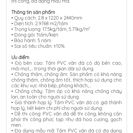
thi công, đa dạng mẫu mã.
Thông tin sản phẩm
•
Quy cách: 2.8 x 1220 x 2440mm
•
Diện tích: 2.9768 m2/tấm
•
Trọng lượng: 17.5kg/tấm, 5.71kg/m²
•
Đóng gói: 1tấm/kiện
•
Bảo hành: 5 năm
•
Sai số tiêu chuẩn: ±10%
Ưu điểm
•
Độ bền cao: Tấm PVC vân đá có độ bền cao,
mối mọt,… trong thời gian dài sử dụng.
•
Chống thấm, chống ẩm: Sản phẩm có khả năng
chống thấm, chống ẩm tốt, thích hợp sử dụng cho
các khu vực nhà bếp, phòng khách,…
•
Chống cháy: Tấm ốp có khả năng chống cháy
lan, an toàn cho người sử dụng.
•
Giá thành hợp lý: Tấm PVC vân đá có giá thành
hợp lý, tiết kiệm chi phí cho người sử dụng.
•
Dễ thi công: PVC vân đá dễ thi công, không cần
phải thi công phức tạp như đá hoa cương, gạch
men.
•
Đa dạng mẫu mã: Tấm PVC vân đá có đa dạng