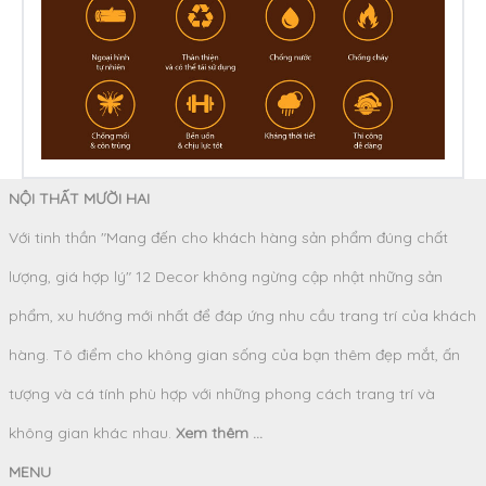
NỘI THẤT MƯỜI HAI
Với tinh thần "Mang đến cho khách hàng sản phẩm đúng chất
lượng, giá hợp lý" 12 Decor không ngừng cập nhật những sản
phẩm, xu hướng mới nhất để đáp ứng nhu cầu trang trí của khách
hàng. Tô điểm cho không gian sống của bạn thêm đẹp mắt, ấn
tượng và cá tính phù hợp với những phong cách trang trí và
không gian khác nhau.
Xem thêm ...
MENU