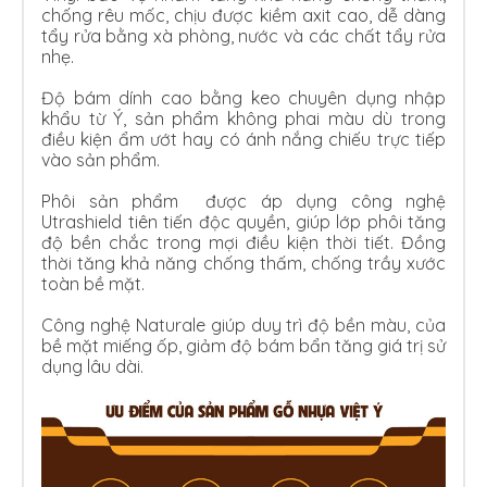
chống rêu mốc, chịu được kiềm axit cao, dễ dàng
tẩy rửa bằng xà phòng, nước và các chất tẩy rửa
nhẹ.
Độ bám dính cao bằng keo chuyên dụng nhập
khẩu từ Ý, sản phẩm không phai màu dù trong
điều kiện ẩm ướt hay có ánh nắng chiếu trực tiếp
vào sản phẩm.
Phôi sản phẩm được áp dụng công nghệ
Utrashield tiên tiến độc quyền, giúp lớp phôi tăng
độ bền chắc trong mợi điều kiện thời tiết. Đồng
thời tăng khả năng chống thấm, chống trầy xước
toàn bề mặt.
Công nghệ Naturale giúp duy trì độ bền màu, của
bề mặt miếng ốp, giảm độ bám bẩn tăng giá trị sử
dụng lâu dài.