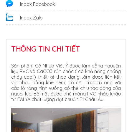
Inbox Facebook
Inbox Zalo
THÔNG TIN CHI TIẾT
Sản phẩm Gỗ Nhựa Việt Ý được làm bằng nguyên
liệu PVC và CaCO3 rắn chắc ( có khả năng chống
cháy cao ) thiết kế theo dạng tấm được liên kết
với nhau bằng khe hèm, có cấu trúc tổ ong với
các lỗ rỗng hình vuông có thể chịu tác động của
ngoại lực. Bề mặt được phủ màng PVC nhập khẩu
từ ITALYA chất lượng đạt chuẩn E1 Châu Âu.