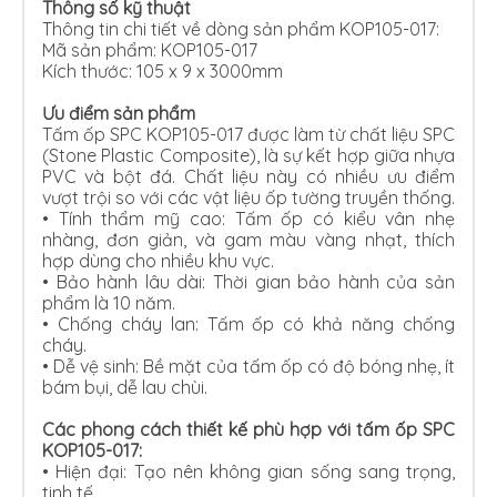
Thông số kỹ thuật
Thông tin chi tiết về dòng sản phẩm KOP105-017:
Mã sản phẩm: KOP105-017
Kích thước: 105 x 9 x 3000mm
Ưu điểm sản phẩm
Tấm ốp SPC KOP105-017 được làm từ chất liệu SPC
(Stone Plastic Composite), là sự kết hợp giữa nhựa
PVC và bột đá. Chất liệu này có nhiều ưu điểm
vượt trội so với các vật liệu ốp tường truyền thống.
• Tính thẩm mỹ cao: Tấm ốp có kiểu vân nhẹ
nhàng, đơn giản, và gam màu vàng nhạt, thích
hợp dùng cho nhiều khu vực.
•
Bảo hành lâu dài: Thời gian bảo hành của sản
phẩm là 10 năm.
•
Chống cháy lan: Tấm ốp có khả năng chống
cháy.
•
Dễ vệ sinh: Bề mặt của tấm ốp có độ bóng nhẹ, ít
bám bụi, dễ lau chùi.
Các phong cách thiết kế phù hợp với tấm ốp SPC
KOP105-017:
•
Hiện đại: Tạo nên không gian sống sang trọng,
tinh tế