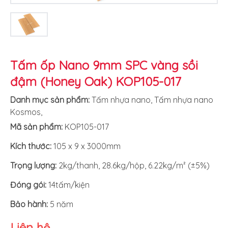
Tấm ốp Nano 9mm SPC vàng sồi
đậm (Honey Oak) KOP105-017
Danh mục sản phẩm:
Tấm nhựa nano
,
Tấm nhựa nano
Kosmos
,
Mã sản phẩm:
KOP105-017
Kích thước:
105 x 9 x 3000mm
Trọng lượng:
2kg/thanh, 28.6kg/hộp, 6.22kg/m² (±5%)
Đóng gói:
14tấm/kiện
Bảo hành:
5 năm
Liên hệ