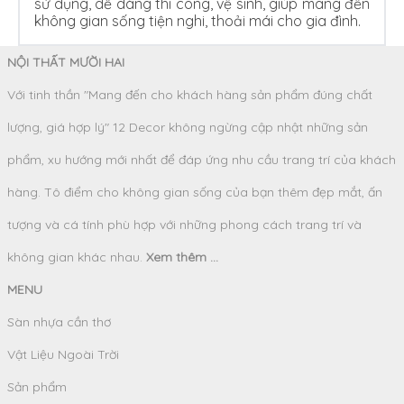
sử dụng, dễ dàng thi công, vệ sinh, giúp mang đến
không gian sống tiện nghi, thoải mái cho gia đình.
NỘI THẤT MƯỜI HAI
Với tinh thần "Mang đến cho khách hàng sản phẩm đúng chất
lượng, giá hợp lý" 12 Decor không ngừng cập nhật những sản
phẩm, xu hướng mới nhất để đáp ứng nhu cầu trang trí của khách
hàng. Tô điểm cho không gian sống của bạn thêm đẹp mắt, ấn
tượng và cá tính phù hợp với những phong cách trang trí và
không gian khác nhau.
Xem thêm ...
MENU
Sàn nhựa cần thơ
Vật Liệu Ngoài Trời
Sản phẩm