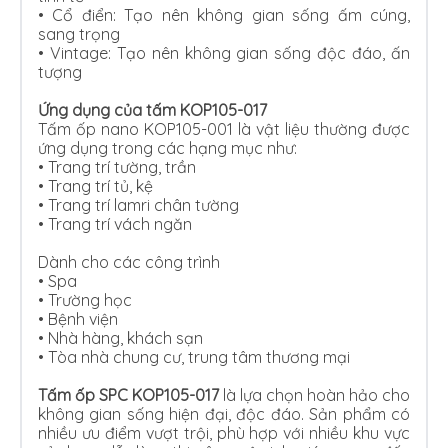
•
Cổ điển: Tạo nên không gian sống ấm cúng,
sang trọng
•
Vintage: Tạo nên không gian sống độc đáo, ấn
tượng
Ứng dụng của tấm KOP105-017
Tấm ốp nano KOP105-001 là vật liệu thường được
ứng dụng trong các hạng mục như:
•
Trang trí tường, trần
•
Trang trí tủ, kệ
•
Trang trí lamri chân tường
•
Trang trí vách ngăn
Dành cho các công trình
•
Spa
•
Trường học
•
Bệnh viện
•
Nhà hàng, khách sạn
•
Tòa nhà chung cư, trung tâm thương mại
Tấm ốp SPC KOP105-017
là lựa chọn hoàn hảo cho
không gian sống hiện đại, độc đáo. Sản phẩm có
nhiều ưu điểm vượt trội, phù hợp với nhiều khu vực