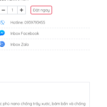
Đặt ngay
Hotline: 0939793455
Inbox Facebook
Inbox Zalo
được phủ nano chống trầy xước, bám bẩn và chống