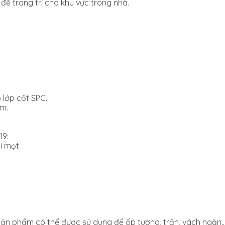
để trang trí cho khu vực trong nhà.
 lớp cốt SPC.
ẩm.
19:
i mọt
Sản phẩm có thể được sử dụng để ốp tường, trần, vách ngăn,