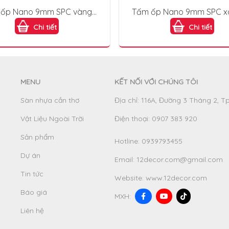
ốp Nano 9mm SPC vàng
Tấm ốp Nano 9mm SPC x
hạt (Natural Oak) KOP105-
đậm (Dark Grey) KOP10
Chi tiết
Chi tiết
019
MENU
KẾT NỐI VỚI CHÚNG TÔI
Sàn nhựa cần thơ
Địa chỉ: 116A, Đường 3 Tháng 2, T
Vật Liệu Ngoài Trời
Điện thoại: 0907 383 920
Sản phẩm
Hotline:
0939793455
Dự án
Email:
12decor.com@gmail.com
Tin tức
Website:
www.12decor.com
Báo giá
MXH:
Liên hệ