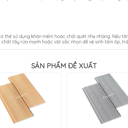
ó thể sử dụng khăn mềm hoặc chổi quét nhẹ nhàng. Nếu tấm
c chất tẩy rửa mạnh hoặc vật sắc nhọn để vệ sinh tấm ốp, tr
SẢN PHẨM ĐỀ XUẤT