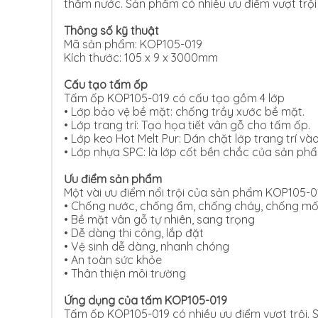
thấm nước. Sản phẩm có nhiều ưu điểm vượt trội 
Thông số kỹ thuật
Mã sản phẩm: KOP105-019
Kích thước: 105 x 9 x 3000mm
Cấu tạo tấm ốp
Tấm ốp KOP105-019 có cấu tạo gồm 4 lớp
• Lớp bảo vệ bề mặt: chống trầy xước bề mặt.
•
Lớp trang trí: Tạo họa tiết vân gỗ cho tấm ốp.
•
Lớp keo Hot Melt Pur: Dán chặt lớp trang trí vào
•
Lớp nhựa SPC: là lớp cốt bền chắc của sản ph
Ưu điểm sản phẩm
Một vài ưu điểm nổi trội của sản phẩm KOP105-0
•
Chống nước, chống ẩm, chống cháy, chống mố
•
Bề mặt vân gỗ tự nhiên, sang trọng
•
Dễ dàng thi công, lắp đặt
•
Vệ sinh dễ dàng, nhanh chóng
•
An toàn sức khỏe
•
Thân thiện môi trường
Ứng dụng của tấm KOP105-019
Tấm ốp KOP105-019 có nhiều ưu điểm vượt trội. 