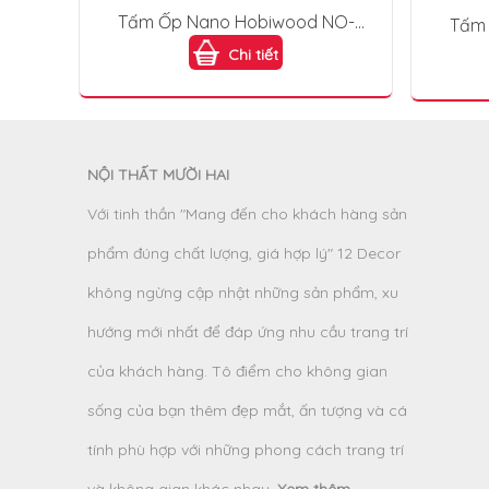
Tấm Ốp Nano Hobiwood NO-
Tấm 
402
sồi n
Chi tiết
NỘI THẤT MƯỜI HAI
Với tinh thần "Mang đến cho khách hàng sản
phẩm đúng chất lượng, giá hợp lý" 12 Decor
không ngừng cập nhật những sản phẩm, xu
hướng mới nhất để đáp ứng nhu cầu trang trí
của khách hàng. Tô điểm cho không gian
sống của bạn thêm đẹp mắt, ấn tượng và cá
tính phù hợp với những phong cách trang trí