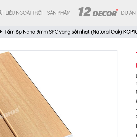
T LIỆU NGOÀI TRỜI
SẢN PHẨM
DỰ ÁN
Tấm ốp Nano 9mm SPC vàng sồi nhạt (Natural Oak) KOP1