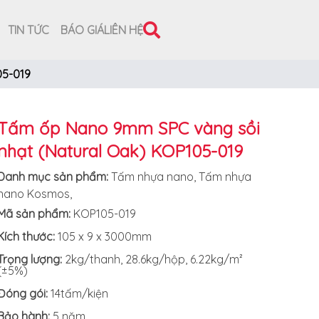
TIN TỨC
BÁO GIÁ
LIÊN HỆ
05-019
Tấm ốp Nano 9mm SPC vàng sồi
nhạt (Natural Oak) KOP105-019
Danh mục sản phẩm:
Tấm nhựa nano
,
Tấm nhựa
nano Kosmos
,
Mã sản phẩm:
KOP105-019
Kích thước:
105 x 9 x 3000mm
Trọng lượng:
2kg/thanh, 28.6kg/hộp, 6.22kg/m²
(±5%)
Đóng gói:
14tấm/kiện
Bảo hành:
5 năm