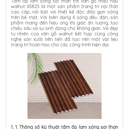
Tấm ốp lam sóng sợi than tre vân gỗ màu nâu
walnut 6S825 là một sản phẩm trang trí nội thất
cao cấp, nổi bật với thiết kế độc đáo gợn sóng
trên bề mặt. Với biên dạng 6 sóng đều đặn, sản
phẩm mang đến hiệu ứng thị giác ấn tượng, tạo
chiều sâu và sự sinh động cho không gian. Vẻ đẹp
tự nhiên của vân gỗ walnut kết hợp cùng công
nghệ sản xuất tiên tiến đã tạo nên một vật liệu
trang trí hoàn hảo cho các công trình hiện đại.
1. 1. Thông số kỹ thuật tấm ốp lam sóng sợi than