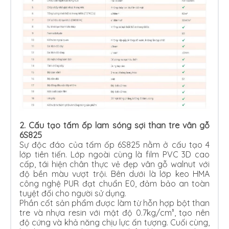
2. Cấu tạo tấm ốp lam sóng sợi than tre vân gỗ
6S825
Sự độc đáo của tấm ốp 6S825 nằm ở cấu tạo 4
lớp tiên tiến. Lớp ngoài cùng là film PVC 3D cao
cấp, tái hiện chân thực vẻ đẹp vân gỗ walnut với
độ bền màu vượt trội. Bên dưới là lớp keo HMA
công nghệ PUR đạt chuẩn E0, đảm bảo an toàn
tuyệt đối cho người sử dụng.
Phần cốt sản phẩm được làm từ hỗn hợp bột than
tre và nhựa resin với mật độ 0.7kg/cm³, tạo nên
độ cứng và khả năng chịu lực ấn tượng. Cuối cùng,