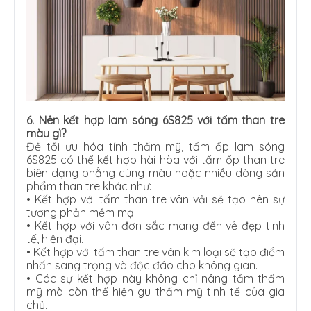
6. Nên kết hợp lam sóng 6S825 với tấm than tre
màu gì?
Để tối ưu hóa tính thẩm mỹ, tấm ốp lam sóng
6S825 có thể kết hợp hài hòa với tấm ốp than tre
biên dạng phẳng cùng màu hoặc nhiều dòng sản
phẩm than tre khác như:
• Kết hợp với tấm than tre vân vải sẽ tạo nên sự
tương phản mềm mại.
•
Kết hợp với vân đơn sắc mang đến vẻ đẹp tinh
tế, hiện đại.
•
Kết hợp với tấm than tre vân kim loại sẽ tạo điểm
nhấn sang trọng và độc đáo cho không gian.
•
Các sự kết hợp này không chỉ nâng tầm thẩm
mỹ mà còn thể hiện gu thẩm mỹ tinh tế của gia
chủ.