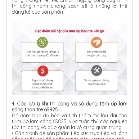
năng trong thiết kế. Chi phí hợp lý cùng quy trình
thi công nhanh chóng, sạch sẽ là những lợi thế
đáng kể của sản phẩm.
4.
Các lưu ý khi thi công và sử dụng tấm ốp lam
sóng than tre 6S825
Để đảm bảo độ bền và tính thẩm mỹ lâu dài cho
tấm ốp lam sóng 6S825, việc tuân thủ các nguyên
tắc thi công và bảo quản là vô cùng quan trọng.
•
Cần tránh để sản phẩm tiếp xúc trực tiếp với ánh
nắng mặt trời để ngăn ngừa hiện tượng phai màu