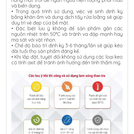
và biến dạng.
•
Trong quá trình sử dụng, việc vệ sinh định kỳ
bằng khăn ẩm và dung dịch tẩy rửa loãng sẽ giúp
duy trì vẻ đẹp của bề mặt.
•
Đặc biệt lưu ý không để sản phẩm gần các
nguồn nhiệt trên 50°C và tránh va đập mạnh hay
ma sát với vật nhọn.
•
Chế độ bảo trì định kỳ 3-6 tháng/lần sẽ giúp kéo
dài tuổi thọ sản phẩm đáng kể.
•
Khi lắp đặt, tuyệt đối không sử dụng các loại keo
có tính axit để tránh ảnh hưởng đến tính thẩm mỹ.