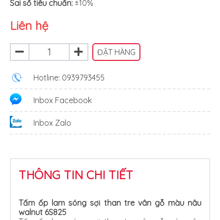
Sai số tiêu chuẩn:
±10%
Liên hệ
ĐẶT HÀNG
Hotline: 0939793455
Inbox Facebook
Inbox Zalo
THÔNG TIN CHI TIẾT
Tấm ốp lam sóng sợi than tre vân gỗ màu nâu
walnut 6S825