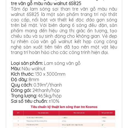
tre vân gỗ màu nâu walnut 6S825
Tấm ốp lam sóng sợi than tre vân gỗ màu nâu
walnut 6S825 là một sản phẩm trang trí nội thất
cao cấp, nổi bật với thiết kế độc đáo gợn sóng
trên bề mặt. Với biên dạng 6 sóng đều đặn, sản
phẩm mang đến hiệu ứng thị giác ấn tượng, tạo
chiều sâu và sự sinh động cho không gian. Vẻ đẹp
tự nhiên của vân gỗ walnut kết hợp cùng công
nghệ sản xuất tiên tiến đã tạo nên một vật liệu
trang trí hoàn hảo cho các công trình hiện đại.
Loại sản phẩm:
Lam sóng vân gỗ
Màu:
Nâu walnut
Kích thước:
130 x 3000mm
Độ dày:
8mm
Quy cách:
0.39m²/thanh
Đóng gói:
24thanh/hộp
Trọng lượng:
46.5kg/hộp
Sai số tiêu chuẩn:
±10%