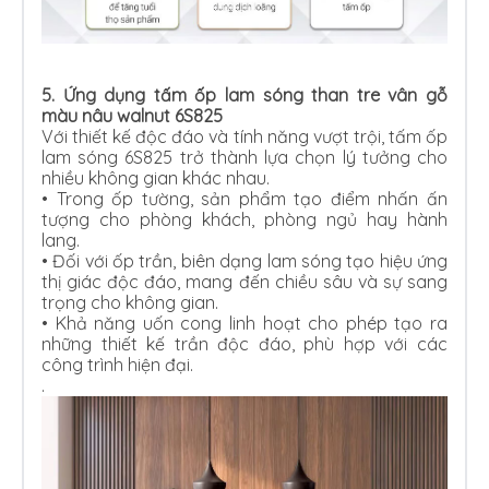
5. Ứng dụng tấm ốp lam sóng than tre vân gỗ
màu nâu walnut 6S825
Với thiết kế độc đáo và tính năng vượt trội, tấm ốp
lam sóng 6S825 trở thành lựa chọn lý tưởng cho
nhiều không gian khác nhau.
•
Trong ốp tường, sản phẩm tạo điểm nhấn ấn
tượng cho phòng khách, phòng ngủ hay hành
lang.
•
Đối với ốp trần, biên dạng lam sóng tạo hiệu ứng
thị giác độc đáo, mang đến chiều sâu và sự sang
trọng cho không gian.
•
Khả năng uốn cong linh hoạt cho phép tạo ra
những thiết kế trần độc đáo, phù hợp với các
công trình hiện đại.
.