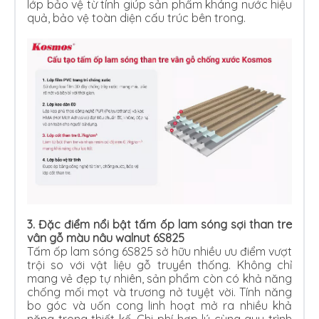
lớp bảo vệ từ tính giúp sản phẩm kháng nước hiệu
quả, bảo vệ toàn diện cấu trúc bên trong.
3.
Đặc điểm nổi bật tấm ốp lam sóng sợi than tre
vân gỗ màu nâu walnut 6S825
Tấm ốp lam sóng 6S825 sở hữu nhiều ưu điểm vượt
trội so với vật liệu gỗ truyền thống. Không chỉ
mang vẻ đẹp tự nhiên, sản phẩm còn có khả năng
chống mối mọt và trương nở tuyệt vời. Tính năng
bo góc và uốn cong linh hoạt mở ra nhiều khả