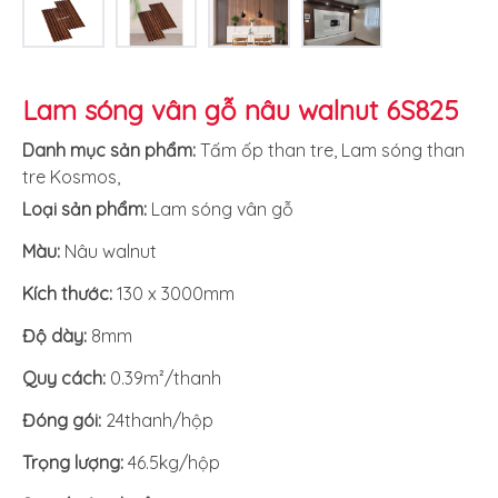
Lam sóng vân gỗ nâu walnut 6S825
Danh mục sản phẩm:
Tấm ốp than tre
,
Lam sóng than
tre Kosmos
,
Loại sản phẩm:
Lam sóng vân gỗ
Màu:
Nâu walnut
Kích thước:
130 x 3000mm
Độ dày:
8mm
Quy cách:
0.39m²/thanh
Đóng gói:
24thanh/hộp
Trọng lượng:
46.5kg/hộp