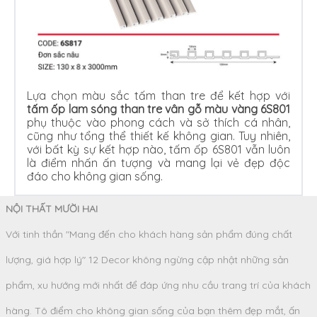
Lựa chọn màu sắc tấm than tre để kết hợp với
tấm ốp lam sóng than tre vân gỗ màu vàng 6S801
phụ thuộc vào phong cách và sở thích cá nhân,
cũng như tổng thể thiết kế không gian. Tuy nhiên,
với bất kỳ sự kết hợp nào, tấm ốp 6S801 vẫn luôn
là điểm nhấn ấn tượng và mang lại vẻ đẹp độc
đáo cho không gian sống.
NỘI THẤT MƯỜI HAI
Với tinh thần "Mang đến cho khách hàng sản phẩm đúng chất
lượng, giá hợp lý" 12 Decor không ngừng cập nhật những sản
phẩm, xu hướng mới nhất để đáp ứng nhu cầu trang trí của khách
hàng. Tô điểm cho không gian sống của bạn thêm đẹp mắt, ấn