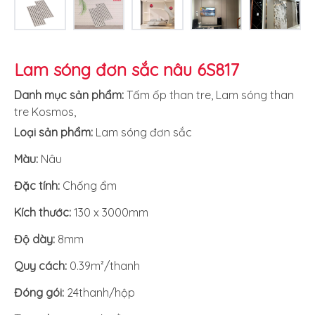
Lam sóng đơn sắc nâu 6S817
Danh mục sản phẩm:
Tấm ốp than tre
,
Lam sóng than
tre Kosmos
,
Loại sản phẩm:
Lam sóng đơn sắc
Màu:
Nâu
Đặc tính:
Chống ẩm
Kích thước:
130 x 3000mm
Độ dày:
8mm
Quy cách:
0.39m²/thanh
Đóng gói:
24thanh/hộp