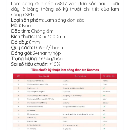
Lam sóng đơn sắc 6S817 vân đơn sắc nâu. Dưới
đây là bảng thông số kỹ thuật chi tiết của lam
sóng 6S817.
Loại sản phẩm:
Lam sóng đơn sắc
Màu:
Nâu
Đặc tính:
Chống ẩm
Kích thước:
130 x 3000mm
Độ dày:
8mm
Quy cách:
0.39m²/thanh
Đóng gói:
24thanh/hộp
Trọng lượng:
46.5kg/hộp
Sai số tiêu chuẩn:
±10%