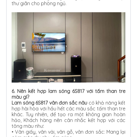
thư giãn cho phòng ngủ.
6.
Nên kết hợp lam sóng 6S817 với tấm than tre
màu gì?
Lam sóng 6S817 vân đơn sắc nâu
có khả năng kết
hợp hài hòa với hầu hết các màu sắc tấm than tre
khác. Tuy nhiên, để tạo ra một không gian hoàn
hảo, Khách hàng nên cân nhắc kết hợp với các
tông màu như:
• Vân giấy, vân vải, vân gỗ, vân đơn sắc: Mang lại