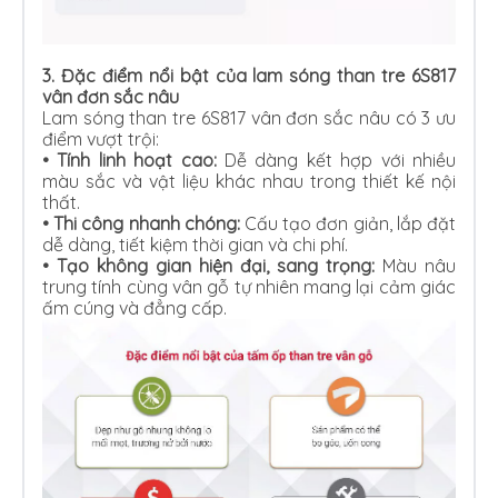
3.
Đặc điểm nổi bật của lam sóng than tre 6S817
vân đơn sắc nâu
Lam sóng than tre 6S817 vân đơn sắc nâu có 3 ưu
điểm vượt trội:
•
Tính linh hoạt cao:
Dễ dàng kết hợp với nhiều
màu sắc và vật liệu khác nhau trong thiết kế nội
thất.
•
Thi công nhanh chóng:
Cấu tạo đơn giản, lắp đặt
dễ dàng, tiết kiệm thời gian và chi phí.
•
Tạo không gian hiện đại, sang trọng:
Màu nâu
trung tính cùng vân gỗ tự nhiên mang lại cảm giác
ấm cúng và đẳng cấp.