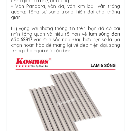
cảm giác dịu nhẹ, ấm cúng.
•
Vân Pandora, vân đá, vân kim loại, vân tráng
gương: Tăng sự sang trọng, hiện đại cho không
gian.
Hy vọng với những thông tin trên, bạn đã có cái
nhìn tổng quan và hiểu rõ hơn về
lam sóng đơn
sắc 6S817
vân đơn sắc nâu. Đây hứa hẹn sẽ là lựa
chọn hoàn hảo để mang lại vẻ đẹp hiện đại, sang
trọng cho ngôi nhà của bạn.