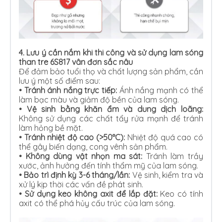
4.
Lưu ý cần nắm khi thi công và sử dụng lam sóng
than tre 6S817 vân đơn sắc nâu
Để đảm bảo tuổi thọ và chất lượng sản phẩm, cần
lưu ý một số điểm sau:
•
Tránh ánh nắng trực tiếp:
Ánh nắng mạnh có thể
làm bạc màu và giảm độ bền của lam sóng.
•
Vệ sinh bằng khăn ẩm và dung dịch loãng:
Không sử dụng các chất tẩy rửa mạnh để tránh
làm hỏng bề mặt.
•
Tránh nhiệt độ cao (>50°C):
Nhiệt độ quá cao có
thể gây biến dạng, cong vênh sản phẩm.
•
Không dùng vật nhọn ma sát:
Tránh làm trầy
xước, ảnh hưởng đến tính thẩm mỹ của lam sóng.
•
Bảo trì định kỳ 3-6 tháng/lần:
Vệ sinh, kiểm tra và
xử lý kịp thời các vấn đề phát sinh.
•
Sử dụng keo không axit để lắp đặt:
Keo có tính
axit có thể phá hủy cấu trúc của lam sóng.