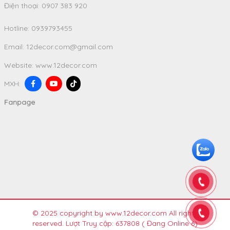
Điện thoại: 0907 383 920
Hotline:
0939793455
Email:
12decor.com@gmail.com
Website:
www.12decor.com
MXH:
Fanpage
© 2025 copyright by www.12decor.com All rights
reserved. Lượt Truy cập: 637808
( Đang Online 6)