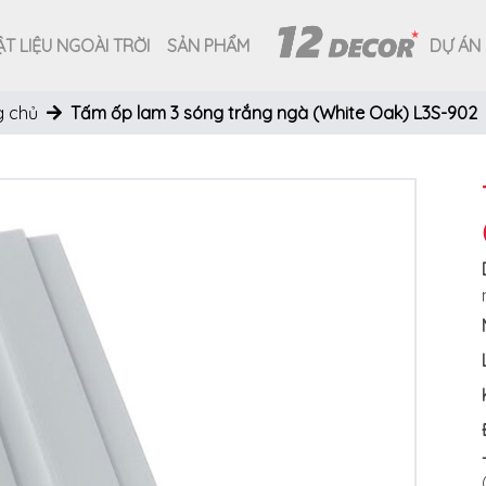
T LIỆU NGOÀI TRỜI
SẢN PHẨM
DỰ ÁN
g chủ
Tấm ốp lam 3 sóng trắng ngà (White Oak) L3S-902