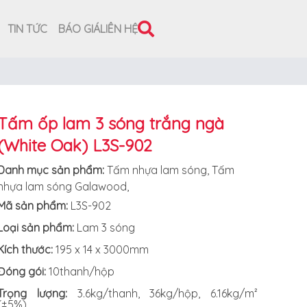
TIN TỨC
BÁO GIÁ
LIÊN HỆ
Tấm ốp lam 3 sóng trắng ngà
(White Oak) L3S-902
Danh mục sản phẩm:
Tấm nhựa lam sóng
,
Tấm
nhựa lam sóng Galawood
,
Mã sản phẩm:
L3S-902
Loại sản phẩm:
Lam 3 sóng
Kích thước:
195 x 14 x 3000mm
Đóng gói:
10thanh/hộp
Trọng lượng:
3.6kg/thanh, 36kg/hộp, 6.16kg/m²
(±5%)