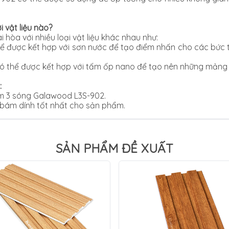
 vật liệu nào?
hòa với nhiều loại vật liệu khác nhau như:
 được kết hợp với sơn nước để tạo điểm nhấn cho các bức tư
 thể được kết hợp với tấm ốp nano để tạo nên những mảng 
:
am 3 sóng Galawood L3S-902.
bám dính tốt nhất cho sản phẩm.
SẢN PHẨM ĐỀ XUẤT