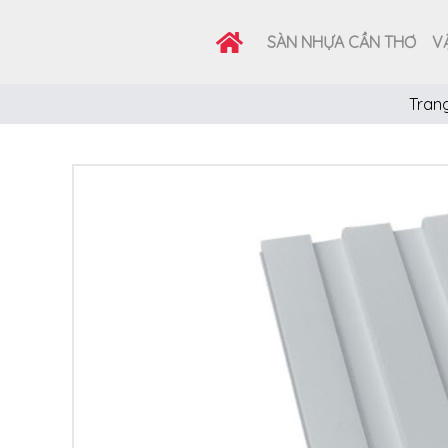
SÀN NHỰA CẦN THƠ
VẬ
Tran