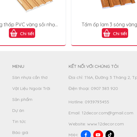
g thấp PVC vàng sồi nhạt
Tấm ốp lam 3 sóng vàn
tural Oak) 4S150X9-007
(Amber Oak) L3S-90
Chi tiết
Chi tiết
MENU
KẾT NỐI VỚI CHÚNG TÔI
Sàn nhựa cần thơ
Địa chỉ: 116A, Đường 3 Tháng 2, T
Vật Liệu Ngoài Trời
Điện thoại: 0907 383 920
Sản phẩm
Hotline:
0939793455
Dự án
Email:
12decor.com@gmail.com
Tin tức
Website:
www.12decor.com
Báo giá
MXH: