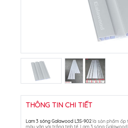
THÔNG TIN CHI TIẾT
Lam 3 sóng Galawood L3S-902
là sản phẩm ốp t
màu vân vải trắng tinh tế, Lam 3 sóng Galawood