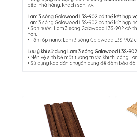
bếp, nhà hàng, khách sạn, v.v.
Lam 3 sóng Galawood L3S-902 có thể kết hợp với
Lam 3 sóng Galawood L3S-902 có thể kết hợp hài 
•
Sơn nước: Lam 3 sóng Galawood L3S-902 có thể
hơn.
•
Tấm ốp nano: Lam 3 sóng Galawood L3S-902 có
Lưu ý khi sử dụng Lam 3 sóng Galawood L3S-902
•
Nên vệ sinh bề mặt tường trước khi thi công L
•
Sử dụng keo dán chuyên dụng để đảm bảo độ 