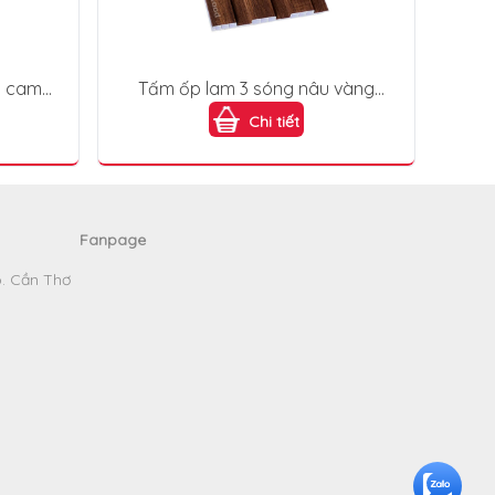
g cam
Tấm ốp lam 3 sóng nâu vàng
6
(Golden Brown) L3S-919
Chi tiết
Fanpage
p. Cần Thơ