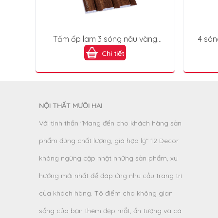
Tấm ốp lam 3 sóng nâu vàng
4 són
(Golden Brown) L3S-919
(Na
Chi tiết
NỘI THẤT MƯỜI HAI
Với tinh thần "Mang đến cho khách hàng sản
phẩm đúng chất lượng, giá hợp lý" 12 Decor
không ngừng cập nhật những sản phẩm, xu
hướng mới nhất để đáp ứng nhu cầu trang trí
của khách hàng. Tô điểm cho không gian
sống của bạn thêm đẹp mắt, ấn tượng và cá