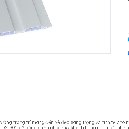
ường trang trí mang đến vẻ đẹp sang trọng và tinh tế cho m
 L3S-902 dễ dàng chinh phục mọi khách hàng ngay từ ánh nhì