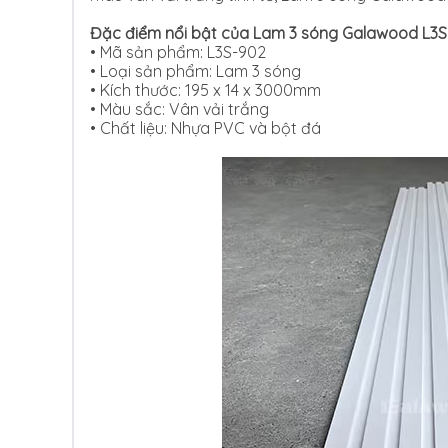
Đặc điểm nổi bật của Lam 3 sóng Galawood L3S
• Mã sản phẩm: L3S-902
•
Loại sản phẩm: Lam 3 sóng
•
Kích thước: 195 x 14 x 3000mm
•
Màu sắc: Vân vải trắng
•
Chất liệu: Nhựa PVC và bột đá