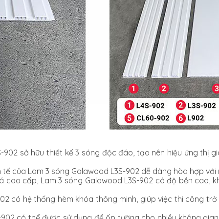
-902 sở hữu thiết kế 3 sóng độc đáo, tạo nên hiệu ứng thị 
 tế của Lam 3 sóng Galawood L3S-902 dễ dàng hòa hợp với mọ
 đá cao cấp, Lam 3 sóng Galawood L3S-902 có độ bền cao, 
2 có hệ thống hèm khóa thông minh, giúp việc thi công trở 
902 có thể được sử dụng để ốp tường cho nhiều không gia