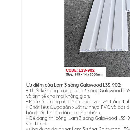
Ưu điểm của Lam 3 sóng Galawood L3S-902:
•
Thiết kế sang trọng: Lam 3 sóng Galawood L3S
và tinh tế cho mọi không gian.
•
Màu sắc trang nhã: Gam màu vân vải trắng tinh
•
Chất liệu: Được sản xuất từ nhựa PVC và bột
bảo tuổi thọ lâu dài cho sản phẩm.
•
Dễ dàng thi công: Lam 3 sóng Galawood L3S-90
và chi phí.
•
Ứng dụng đa dạng: Lam 3 sóng Galawood L3S-