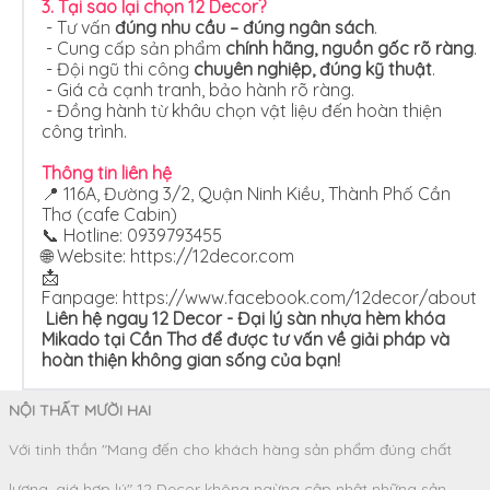
3. Tại sao lại chọn
12 Decor?
- Tư vấn
đúng nhu cầu – đúng ngân sách
.
- Cung cấp sản phẩm
chính hãng, nguồn gốc rõ ràng
.
- Đội ngũ thi công
chuyên nghiệp, đúng kỹ thuật
.
- Giá cả cạnh tranh, bảo hành rõ ràng.
- Đồng hành từ khâu chọn vật liệu đến hoàn thiện
công trình.
Thông tin liên hệ
📍 116A, Đường 3/2, Quận Ninh Kiều, Thành Phố Cần
Thơ (cafe Cabin)
📞 Hotline: 0939793455
🌐 Website:
https://12decor.com
📩
Fanpage: https://www.facebook.com/12decor/about
Liên hệ ngay 12 Decor - Đại lý sàn nhựa hèm khóa
Mikado tại Cần Thơ để được tư vấn về giải pháp và
hoàn thiện không gian sống của bạn!
NỘI THẤT MƯỜI HAI
Với tinh thần "Mang đến cho khách hàng sản phẩm đúng chất
lượng, giá hợp lý" 12 Decor không ngừng cập nhật những sản