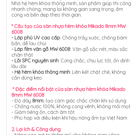
Nhờ hệ hèm khóa thông minh, sản phẩm giúp thi công
nhanh chóng, mang lại không gian sang trọng, ấm
cúng và bền đẹp theo thời gian.
* Cấu tạo của sàn nhựa hèm khóa Mikado 8mm MW
6008
- Lớp phủ UV cao cấp
: Chống trầy xước, chống bám
bẩn, dễ lau chùi
- Lớp film vân gỗ MW 6008
: Vân gỗ sắc nét, màu sắc
chân thật
- Lõi SPC nguyên sinh
: Cứng chắc, chịu lực tốt, ổn định
lâu dài
- Hệ hèm khóa thông minh
: Liên kết chặt chẽ, không
cần dùng keo
* Đặc điểm nổi bật
của sàn nhựa hèm khóa Mikado
8mm MW 6008
- Độ dày
8mm
, tạo cảm giác chắc chân khi sử dụng
- Chống nước 100%, không cong vênh, không mối mọt
- Giảm tiếng ồn, cách âm tốt
- Phù hợp với điều kiện khí hậu nóng ẩm tại Việt Nam
2. Lợi ích & Công dụng
- Nâng cao giá trị thẩm mỹ cho không gian sống