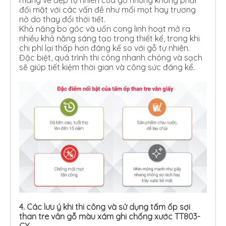
mang vẻ đẹp tự nhiên của gỗ nhưng không phải
đối mặt với các vấn đề như mối mọt hay trương
nở do thay đổi thời tiết.
Khả năng bo góc và uốn cong linh hoạt mở ra
nhiều khả năng sáng tạo trong thiết kế, trong khi
chi phí lại thấp hơn đáng kể so với gỗ tự nhiên.
Đặc biệt, quá trình thi công nhanh chóng và sạch
sẽ giúp tiết kiệm thời gian và công sức đáng kể.
4.
Các lưu ý khi thi công và sử dụng tấm ốp sợi
than tre vân gỗ màu xám ghi chống xước TT803-
CX