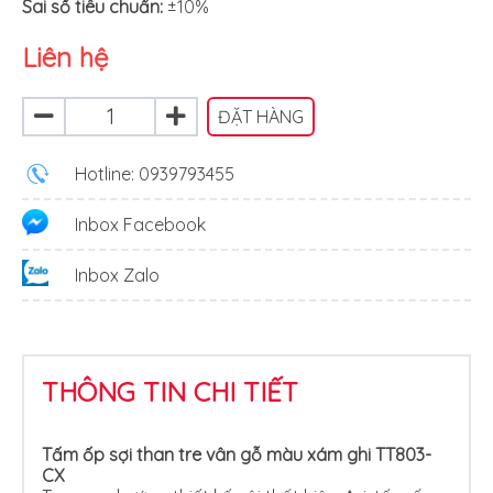
Sai số tiêu chuẩn:
±10%
Liên hệ
ĐẶT HÀNG
Hotline: 0939793455
Inbox Facebook
Inbox Zalo
THÔNG TIN CHI TIẾT
Tấm ốp sợi than tre vân gỗ màu xám ghi TT803-
CX