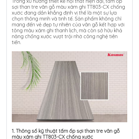
Trong xu hướng thiết kế nội thất hiện đại, tấm ốp
sợi than tre vân gỗ màu xám ghi TT803-CX chống
xước đang dần khẳng định vị thế là một sự lựa
chọn thông minh và tinh tế. Sản phẩm không chỉ
mang đến vẻ đẹp tự nhiên của vân gỗ kết hợp với
tông màu xám ghi thanh lịch, mà còn sở hữu khả
năng chống xước vượt trội nhờ công nghệ tiên
tiến.
1.
Thông số kỹ thuật tấm ốp sợi than tre vân gỗ
màu xám ghi TT803-CX chống xước