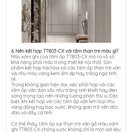
6. Nên kết hợp TT803-CX với tấm than tre màu gì?
Màu xám ghi của tấm ốp TT803-CX mở ra vô số
khả năng phối màu trong thiết kế nội thất. Sản
phẩm kết hợp hài hòa với các tấm ốp than tre vân
vải như màu vàng kem ấm áp hay trắng ngà tinh
tế.
Trong không gian hiện đại, việc phối hợp với các
tấm ốp vân đơn sắc như trắng tinh khiết hay đen
sang trọng tạo nên những tương phản thú vị. Đặc
biệt, khi kết hợp với các tấm ốp vân kim loại như
vàng đồng hay bạc xước, không gian trở nên độc
đáo và đầy cá tính.
Có thể thấy, tấm ốp sợi than tre vân gỗ màu xám
ghi TT803-CX chống xước không chỉ là một vật liệu