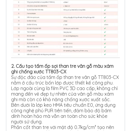
2.
Cấu tạo tấm ốp sợi than tre vân gỗ màu xám
ghi chống xước TT803-CX
Sự độc đáo của tấm ốp than tre vân gỗ TT803-CX
nằm ở cấu trúc bốn lớp được thiết kế công phu.
Lớp ngoài cùng là film PVC 3D cao cấp, không chỉ
mang đến vẻ đẹp tự nhiên của vân gỗ màu xám
ghi mà còn có khả năng chống xước xuất sắc.
Bên dưới là lớp keo HMA tiêu chuẩn E0, ứng dụng
công nghệ phủ PUR tiên tiến, đảm bảo độ bám
dính hoàn hảo mà vẫn an toàn cho sức khỏe
người sử dụng.
Phần cốt than tre với mật độ 0.7kg/cm³ tạo nên