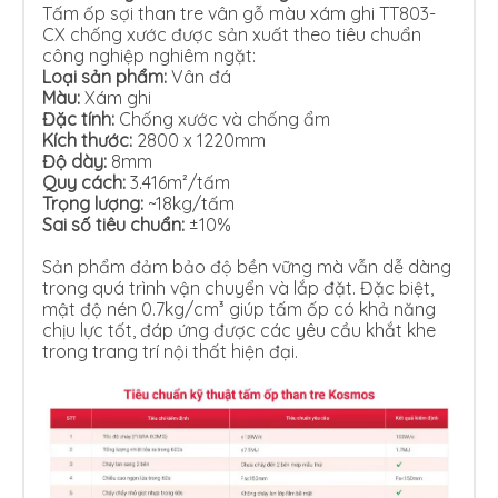
Tấm ốp sợi than tre vân gỗ màu xám ghi TT803-
CX chống xước được sản xuất theo tiêu chuẩn
công nghiệp nghiêm ngặt:
Loại sản phẩm:
Vân đá
Màu:
Xám ghi
Đặc tính:
Chống xước và chống ẩm
Kích thước:
2800 x 1220mm
Độ dày:
8mm
Quy cách:
3.416m²/tấm
Trọng lượng:
~18kg/tấm
Sai số tiêu chuẩn:
±10%
Sản phẩm đảm bảo độ bền vững mà vẫn dễ dàng
trong quá trình vận chuyển và lắp đặt. Đặc biệt,
mật độ nén 0.7kg/cm³ giúp tấm ốp có khả năng
chịu lực tốt, đáp ứng được các yêu cầu khắt khe
trong trang trí nội thất hiện đại.