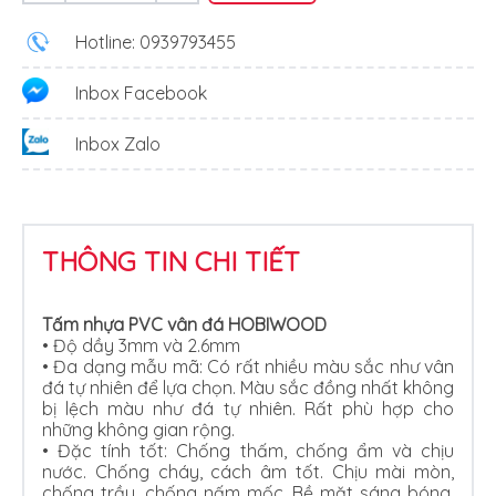
Hotline: 0939793455
Inbox Facebook
Inbox Zalo
THÔNG TIN CHI TIẾT
Tấm nhựa PVC vân đá HOBIWOOD
• Độ dầy 3mm và 2.6mm
•
Đa dạng mẫu mã: Có rất nhiều màu sắc như vân
đá tự nhiên để lựa chọn. Màu sắc đồng nhất không
bị lệch màu như đá tự nhiên. Rất phù hợp cho
những không gian rộng.
•
Đặc tính tốt: Chống thấm, chống ẩm và chịu
nước. Chống cháy, cách âm tốt. Chịu mài mòn,
chống trầy, chống nấm mốc. Bề mặt sáng bóng,