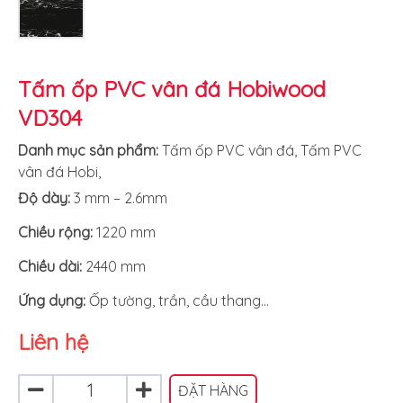
Tấm ốp PVC vân đá Hobiwood
VD304
Danh mục sản phẩm:
Tấm ốp PVC vân đá
,
Tấm PVC
vân đá Hobi
,
Độ dày:
3 mm – 2.6mm
Chiều rộng:
1220 mm
Chiều dài:
2440 mm
Ứng dụng:
Ốp tường, trần, cầu thang...
Liên hệ
ĐẶT HÀNG