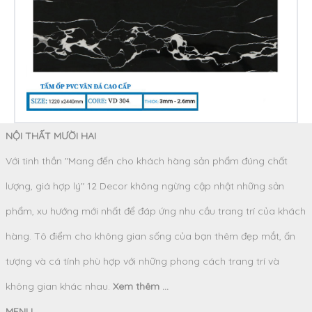
NỘI THẤT MƯỜI HAI
Với tinh thần "Mang đến cho khách hàng sản phẩm đúng chất
lượng, giá hợp lý" 12 Decor không ngừng cập nhật những sản
phẩm, xu hướng mới nhất để đáp ứng nhu cầu trang trí của khách
hàng. Tô điểm cho không gian sống của bạn thêm đẹp mắt, ấn
tượng và cá tính phù hợp với những phong cách trang trí và
không gian khác nhau.
Xem thêm ...
MENU