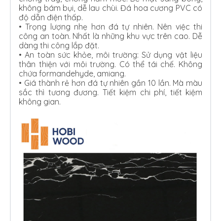
không bám bụi, dễ lau chùi. Đá hoa cương PVC có
độ dẫn điện thấp.
•
Trọng lượng nhẹ hơn đá tự nhiên. Nên việc thi
công an toàn. Nhất là những khu vực trên cao. Dễ
dàng thi công lắp đặt.
•
An toàn sức khỏe, môi trường: Sử dụng vật liệu
thân thiện với môi trường. Có thể tái chế. Không
chứa formandehyde, amiang.
•
Giá thành rẻ hơn đá tự nhiên gần 10 lần. Mà màu
sắc thì tương đương. Tiết kiệm chi phí, tiết kiệm
không gian.