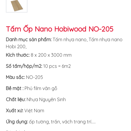
Tấm Ốp Nano Hobiwood NO-205
Danh mục sản phẩm:
Tấm nhựa nano
,
Tấm nhựa nano
Hobi 200
,
Kích thước:
8 x 200 x 3000 mm
Số tấm/hộp/m2:
10 pcs = 6m2
Màu sắc:
NO-205
Bề mặt :
Phủ film vân gỗ
Chất liệu:
Nhựa Nguyên Sinh
Xuất xứ
:
Việt Nam
Ứng dụng:
ốp tường, trần, vách trang trí…..