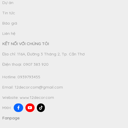
Dự án
Tin tức
Báo giá
Liên hệ
KẾT NỐI VỚI CHÚNG TÔI
Địa chỉ: 116A, Đường 3 Tháng 2, Tp. Cần Thơ
Điện thoại: 0907 383 920
Hotline:
0939793455
Email:
12decor.com@gmail.com
Website:
www.12decor.com
MXH:
Fanpage