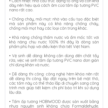
• Cách nhiệt: nhờ cấu trúc dạng tổ ong và còn khá
dày nên hiệu quả cách âm của tấm ốp tường PVC
nano rất cao.
•
Chống cháy, mối mọt: nhờ vào cấu tạo đặc biệt
mà sản phẩm này có khả năng chống cháy,
chống mối mọt hay các loại côn trùng khác.
•
Khả năng chống thấm nước và ẩm mốc tốt: với
khả năng chịu nước 100% thì đây là dòng sản
phẩm phù hợp với điều kiện thời tiết Việt Nam.
•
Vệ sinh dễ dàng: không cần dùng đến chất tẩy
rữa, việc vệ sinh tấm ốp tường PVC nano đơn giản
chỉ dùng khăn và nước.
•
Dễ dàng thi công: công nghệ hèm khóa nên rất
dễ dàng thi công. lắp đặt ngay trên bề mặt thô,
các tấm này có thể tháo lắp di chuyển sang công
trình mới giúp tiết kiệm chi phí bảo trì khi sử dụng
lâu dài.
•
Tấm ốp tường HOBIWOOD được sản xuất bằng
nhựa nguyên sinh không chứa Formaldehyde.