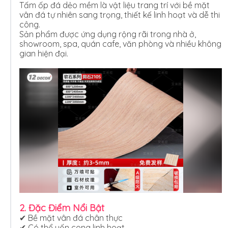
Tấm ốp đá dẻo mềm là vật liệu trang trí với bề mặt
vân đá tự nhiên sang trọng, thiết kế linh hoạt và dễ thi
công.
Sản phẩm được ứng dụng rộng rãi trong nhà ở,
showroom, spa, quán cafe, văn phòng và nhiều không
gian hiện đại.
2. Đặc Điểm Nổi Bật
✔ Bề mặt vân đá chân thực
✔ Có thể uốn cong linh hoạt