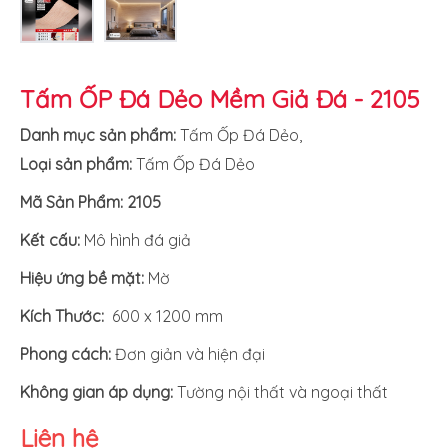
Tấm ỐP Đá Dẻo Mềm Giả Đá - 2105
Danh mục sản phẩm:
Tấm Ốp Đá Dẻo
,
Loại sản phẩm:
Tấm Ốp Đá Dẻo
Mã Sản Phẩm: 2105
Kết cấu:
Mô hình đá giả
Hiệu ứng bề mặt:
Mờ
Kích Thước:
600 x 1200 mm
Phong cách:
Đơn giản và hiện đại
Không gian áp dụng:
Tường nội thất và ngoại thất
Liên hệ