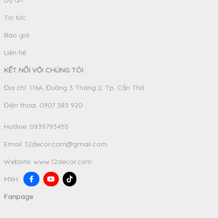
Dự án
Tin tức
Báo giá
Liên hệ
KẾT NỐI VỚI CHÚNG TÔI
Địa chỉ: 116A, Đường 3 Tháng 2, Tp. Cần Thơ
Điện thoại: 0907 383 920
Hotline:
0939793455
Email:
12decor.com@gmail.com
Website:
www.12decor.com
MXH:
Fanpage