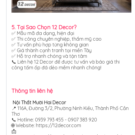
5. Tại Sao Chọn 12 Decor?
✅ Mẫu mã đa dạng, hiện đại
✅ Thi công chuyên nghiệp, thẩm mỹ cao
✅ Tư vấn phù hợp từng không gian
✅ Giá thành cạnh tranh tại miền Tây
✅ Hỗ trợ nhanh chóng và tận tâm
📞 Liên hệ 12 Decor để được tư vấn và báo giá thi
công tấm ốp đá dẻo mềm nhanh chóng!
Thông tin liên hệ
Nội Thất Mười Hai Decor
📍 116A, Đường 3/2, Phường Ninh Kiều, Thành Phố Cần
Thơ
📞 Hotline: 0939 793 455 - 0907 383 920
🌐 Website:
https://12decor.com
📩