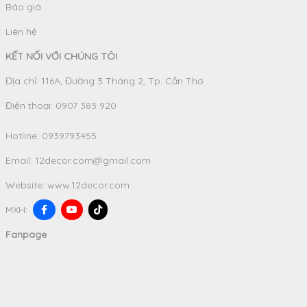
Báo giá
Liên hệ
KẾT NỐI VỚI CHÚNG TÔI
Địa chỉ: 116A, Đường 3 Tháng 2, Tp. Cần Thơ
Điện thoại: 0907 383 920
Hotline:
0939793455
Email:
12decor.com@gmail.com
Website:
www.12decor.com
MXH:
Fanpage