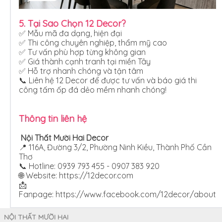
5. Tại Sao Chọn 12 Decor?
✅ Mẫu mã đa dạng, hiện đại
✅ Thi công chuyên nghiệp, thẩm mỹ cao
✅ Tư vấn phù hợp từng không gian
✅ Giá thành cạnh tranh tại miền Tây
✅ Hỗ trợ nhanh chóng và tận tâm
📞 Liên hệ 12 Decor để được tư vấn và báo giá thi
công tấm ốp đá dẻo mềm nhanh chóng!
Thông tin liên hệ
Nội Thất Mười Hai Decor
📍 116A, Đường 3/2, Phường Ninh Kiều, Thành Phố Cần
Thơ
📞 Hotline: 0939 793 455 - 0907 383 920
🌐 Website:
https://12decor.com
📩
Fanpage:
https://www.facebook.com/12decor/about
NỘI THẤT MƯỜI HAI