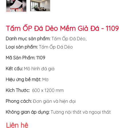
Tấm ỐP Đá Dẻo Mềm Giả Đá - 1109
Danh mục sản phẩm:
Tấm Ốp Đá Dẻo
,
Loại sản phẩm:
Tấm Ốp Đá Dẻo
Mã Sản Phẩm: 1109
Kết cấu:
Mô hình đá giả
Hiệu ứng bề mặt:
Mờ
Kích Thước:
600 x 1200 mm
Phong cách:
Đơn giản và hiện đại
Không gian áp dụng:
Tường nội thất và ngoại thất
Liên hệ