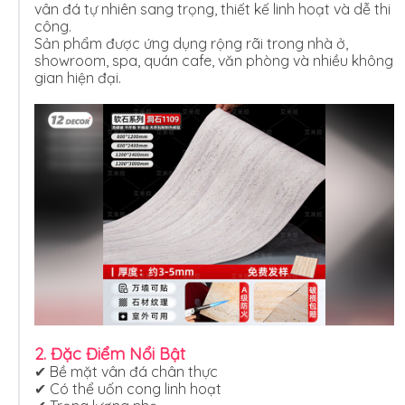
vân đá tự nhiên sang trọng, thiết kế linh hoạt và dễ thi
công.
Sản phẩm được ứng dụng rộng rãi trong nhà ở,
showroom, spa, quán cafe, văn phòng và nhiều không
gian hiện đại.
2. Đặc Điểm Nổi Bật
✔ Bề mặt vân đá chân thực
✔ Có thể uốn cong linh hoạt