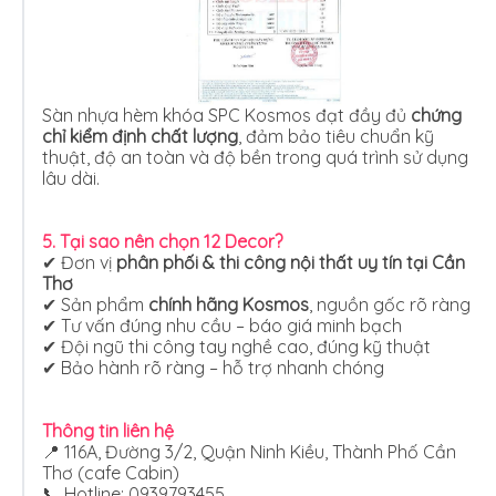
Sàn nhựa hèm khóa SPC Kosmos đạt đầy đủ
chứng
chỉ kiểm định chất lượng
, đảm bảo tiêu chuẩn kỹ
thuật, độ an toàn và độ bền trong quá trình sử dụng
lâu dài.
5. Tại sao nên chọn
12 Decor
?
✔ Đơn vị
phân phối & thi công nội thất uy tín tại Cần
Thơ
✔ Sản phẩm
chính hãng Kosmos
, nguồn gốc rõ ràng
✔ Tư vấn đúng nhu cầu – báo giá minh bạch
✔ Đội ngũ thi công tay nghề cao, đúng kỹ thuật
✔ Bảo hành rõ ràng – hỗ trợ nhanh chóng
Thông tin liên hệ
📍 116A, Đường 3/2, Quận Ninh Kiều, Thành Phố Cần
Thơ (cafe Cabin)
📞 Hotline: 0939793455