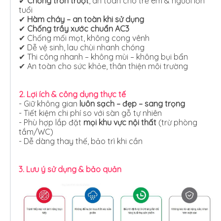
✔
Chống trơn trượt
, an toàn cho trẻ em & người lớn
tuổi
✔
Hàm cháy – an toàn khi sử dụng
✔
Chống trầy xước chuẩn AC3
✔ Chống mối mọt, không cong vênh
✔ Dễ vệ sinh, lau chùi nhanh chóng
✔ Thi công nhanh – không mùi – không bụi bẩn
✔ An toàn cho sức khỏe, thân thiện môi trường
2. Lợi ích & công dụng thực tế
- Giữ không gian
luôn sạch – đẹp – sang trọng
- Tiết kiệm chi phí so với sàn gỗ tự nhiên
- Phù hợp lắp đặt
mọi khu vực nội thất
(trừ phòng
tắm/WC)
- Dễ dàng thay thế, bảo trì khi cần
3. Lưu ý sử dụng & bảo quản