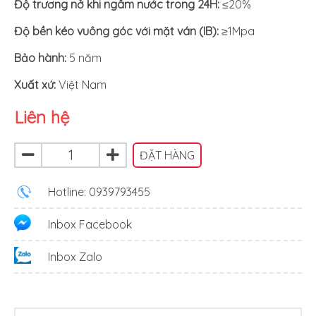
Độ trương nở khi ngâm nước trong 24H:
≤20%
Độ bền kéo vuông góc với mặt ván (IB):
≥1Mpa
Bảo hành:
5 năm
Xuất xứ
:
Việt Nam
Liên hệ
ĐẶT HÀNG
Hotline: 0939793455
Inbox Facebook
Inbox Zalo