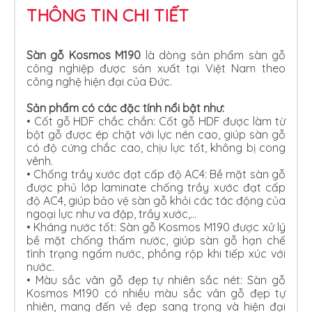
THÔNG TIN CHI TIẾT
Sàn gỗ Kosmos M190
là dòng sản phẩm sàn gỗ
công nghiệp được sản xuất tại Việt Nam theo
công nghệ hiện đại của Đức.
Sản phẩm có các đặc tính nổi bật như:
• Cốt gỗ HDF chắc chắn: Cốt gỗ HDF được làm từ
bột gỗ được ép chặt với lực nén cao, giúp sàn gỗ
có độ cứng chắc cao, chịu lực tốt, không bị cong
vênh.
•
Chống trầy xước đạt cấp độ AC4: Bề mặt sàn gỗ
được phủ lớp laminate chống trầy xước đạt cấp
độ AC4, giúp bảo vệ sàn gỗ khỏi các tác động của
ngoại lực như va đập, trầy xước,…
•
Kháng nước tốt: Sàn gỗ Kosmos M190 được xử lý
bề mặt chống thấm nước, giúp sàn gỗ hạn chế
tình trạng ngấm nước, phồng rộp khi tiếp xúc với
nước.
•
Màu sắc vân gỗ đẹp tự nhiên sắc nét: Sàn gỗ
Kosmos M190 có nhiều màu sắc vân gỗ đẹp tự
nhiên, mang đến vẻ đẹp sang trọng và hiện đại