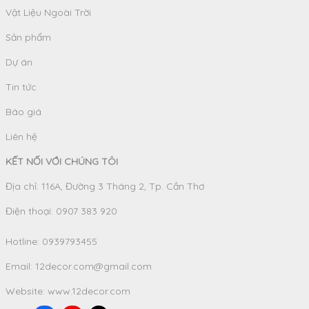
Vật Liệu Ngoài Trời
Sản phẩm
Dự án
Tin tức
Báo giá
Liên hệ
KẾT NỐI VỚI CHÚNG TÔI
Địa chỉ: 116A, Đường 3 Tháng 2, Tp. Cần Thơ
Điện thoại: 0907 383 920
Hotline:
0939793455
Email:
12decor.com@gmail.com
Website:
www.12decor.com