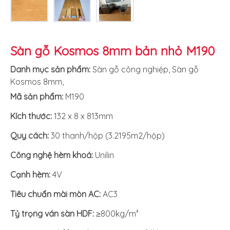
Sàn gỗ Kosmos 8mm bản nhỏ M190
Danh mục sản phẩm:
Sàn gỗ công nghiệp
,
Sàn gỗ
Kosmos 8mm
,
Mã sản phẩm:
M190
Kích thước:
132 x 8 x 813mm
Quy cách:
30 thanh/hộp (3.2195m2/hộp)
Công nghệ hèm khoá:
Unilin
Cạnh hèm:
4V
Tiêu chuẩn mài mòn AC:
AC3
Tỷ trọng ván sàn HDF:
≥800kg/m³