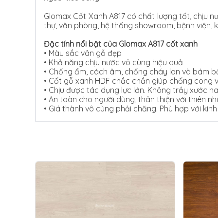
Glomax Cốt Xanh A817 có chất lượng tốt, chịu n
thự, văn phòng, hệ thống showroom, bệnh viện, 
Đặc tính nổi bật của Glomax A817 cốt xanh
• Màu sắc vân gỗ đẹp
•
Khả năng chịu nước vô cùng hiệu quả
•
Chống ẩm, cách âm, chống cháy lan và bám bẩ
•
Cốt gỗ xanh HDF chắc chắn giúp chống cong v
•
Chịu được tác dụng lực lớn. Không trầy xước ha
•
An toàn cho người dùng, thân thiện với thiên nh
•
Giá thành vô cùng phải chăng. Phù hợp với kinh 