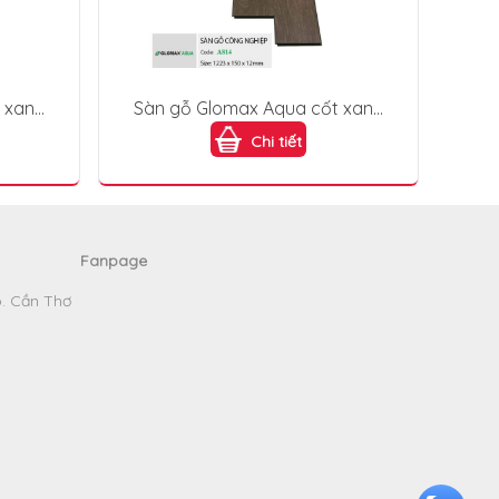
 xanh
Sàn gỗ Glomax Aqua cốt xanh
A814
Chi tiết
Fanpage
p. Cần Thơ