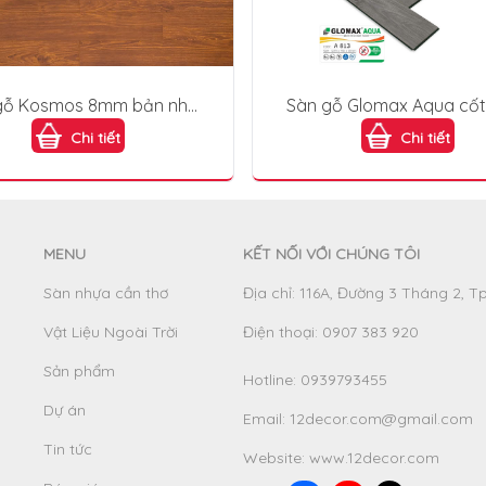
gỗ Kosmos 8mm bản nhỏ
Sàn gỗ Glomax Aqua cốt
M195
A813
Chi tiết
Chi tiết
MENU
KẾT NỐI VỚI CHÚNG TÔI
Sàn nhựa cần thơ
Địa chỉ: 116A, Đường 3 Tháng 2, T
Vật Liệu Ngoài Trời
Điện thoại: 0907 383 920
Sản phẩm
Hotline:
0939793455
Dự án
Email:
12decor.com@gmail.com
Tin tức
Website:
www.12decor.com