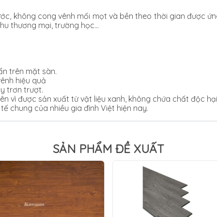
ước, không cong vênh mối mọt và bền theo thời gian được ứng
khu thương mại, trường học…
n trên mặt sàn.
ênh hiệu quả
y trơn trượt.
iên vì được sản xuất từ vật liệu xanh, không chứa chất độc hại
tế chung của nhiều gia đình Việt hiện nay.
SẢN PHẨM ĐỀ XUẤT