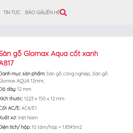
TIN TỨC
BÁO GIÁ
LIÊN HỆ
Sàn gỗ Glomax Aqua cốt xanh
A817
Danh mục sản phẩm:
Sàn gỗ công nghiệp
,
Sàn gỗ
Glomax AQUA 12mm
,
Độ dày:
12 mm
Kích thước:
1223 x 150 x 12 mm
Cốt AC/E:
AC4/E1
Xuất xứ
:
Việt Nam
Diện tích/ hộp:
10 tấm/hộp = 1.8345m2