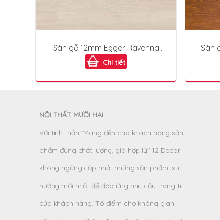
Sàn gỗ 12mm Egger Ravenna
Sàn 
Oak EHL111
Chi tiết
NỘI THẤT MƯỜI HAI
Với tinh thần "Mang đến cho khách hàng sản
phẩm đúng chất lượng, giá hợp lý" 12 Decor
không ngừng cập nhật những sản phẩm, xu
hướng mới nhất để đáp ứng nhu cầu trang trí
của khách hàng. Tô điểm cho không gian