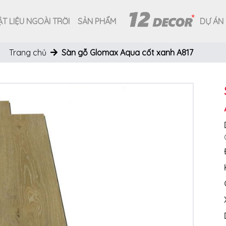
T LIỆU NGOÀI TRỜI
SẢN PHẨM
DỰ ÁN
Trang chủ
Sàn gỗ Glomax Aqua cốt xanh A817