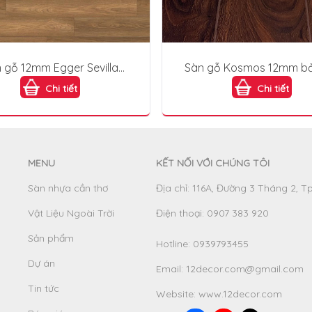
 gỗ 12mm Egger Sevilla
Sàn gỗ Kosmos 12mm bả
Walnut EHL177
KB1891
Chi tiết
Chi tiết
MENU
KẾT NỐI VỚI CHÚNG TÔI
Sàn nhựa cần thơ
Địa chỉ: 116A, Đường 3 Tháng 2, T
Vật Liệu Ngoài Trời
Điện thoại: 0907 383 920
Sản phẩm
Hotline:
0939793455
Dự án
Email:
12decor.com@gmail.com
Tin tức
Website:
www.12decor.com