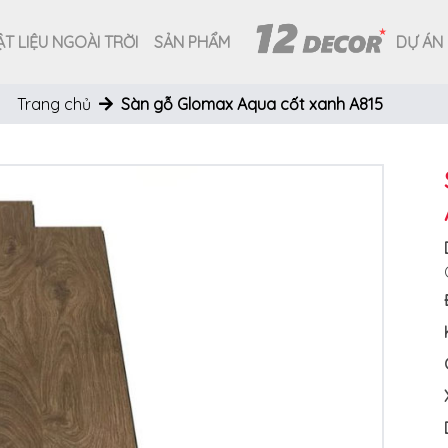
T LIỆU NGOÀI TRỜI
SẢN PHẨM
DỰ ÁN
Trang chủ
Sàn gỗ Glomax Aqua cốt xanh A815