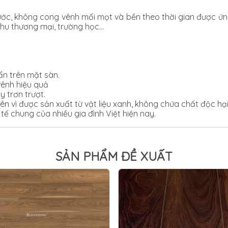
ước, không cong vênh mối mọt và bền theo thời gian được ứng
khu thương mại, trường học…
n trên mặt sàn.
ênh hiệu quả
y trơn trượt.
iên vì được sản xuất từ vật liệu xanh, không chứa chất độc hại
tế chung của nhiều gia đình Việt hiện nay.
SẢN PHẨM ĐỀ XUẤT