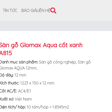
TIN TỨC
BÁO GIÁ
LIÊN HỆ
Sàn gỗ Glomax Aqua cốt xanh
A815
Danh mục sản phẩm:
Sàn gỗ công nghiệp
,
Sàn gỗ
Glomax AQUA 12mm
,
Độ dày:
12 mm
Kích thước:
1223 x 150 x 12 mm
Cốt AC/E:
AC4/E1
Xuất xứ
:
Việt Nam
Diện tích/ hộp:
10 tấm/hộp = 1.8345m2