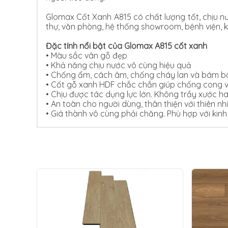
Glomax Cốt Xanh A815 có chất lượng tốt, chịu n
thự, văn phòng, hệ thống showroom, bệnh viện, 
Đặc tính nổi bật của Glomax A815 cốt xanh
• Màu sắc vân gỗ đẹp
•
Khả năng chịu nước vô cùng hiệu quả
•
Chống ẩm, cách âm, chống cháy lan và bám bẩ
•
Cốt gỗ xanh HDF chắc chắn giúp chống cong v
•
Chịu được tác dụng lực lớn. Không trầy xước ha
•
An toàn cho người dùng, thân thiện với thiên nh
•
Giá thành vô cùng phải chăng. Phù hợp với kinh 