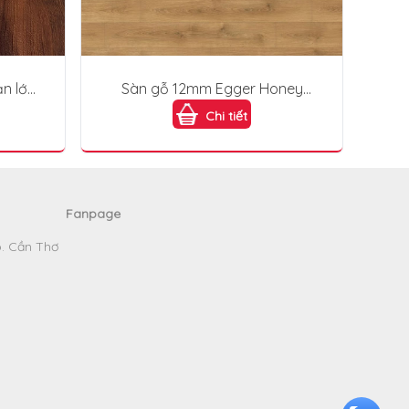
n lớn
Sàn gỗ 12mm Egger Honey
Brook Oak (Vàng sồi nhạt)
Chi tiết
EHL103
Fanpage
p. Cần Thơ