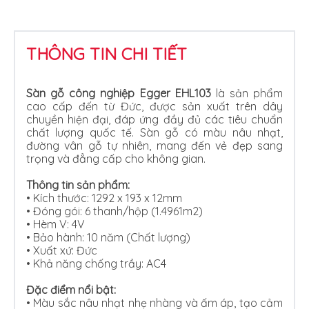
THÔNG TIN CHI TIẾT
Sàn gỗ công nghiệp Egger EHL103
là sản phẩm
cao cấp đến từ Đức, được sản xuất trên dây
chuyền hiện đại, đáp ứng đầy đủ các tiêu chuẩn
chất lượng quốc tế. Sàn gỗ có màu nâu nhạt,
đường vân gỗ tự nhiên, mang đến vẻ đẹp sang
trọng và đẳng cấp cho không gian.
Thông tin sản phẩm:
• Kích thước: 1292 x 193 x 12mm
•
Đóng gói: 6 thanh/hộp (1.4961m2)
•
Hèm V: 4V
•
Bảo hành: 10 năm (Chất lượng)
•
Xuất xứ: Đức
•
Khả năng chống trầy: AC4
Đặc điểm nổi bật:
•
Màu sắc nâu nhạt nhẹ nhàng và ấm áp, tạo cảm