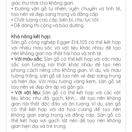
giác thư thái cho không gian.
•
Đường vân gỗ tự nhiên, uyển chuyển và tinh tế,
tạo nên vẻ đẹp sang trọng và đẳng cấp.
•
Chất lượng cao cấp, bền bỉ, chịu lực tốt.
•
Dễ dàng thi công và bảo dưỡng.
Khả năng kết hợp:
Sàn gỗ công nghiệp Egger EHL103 có thể kết hợp
với nhiều màu sắc và vật liệu khác nhau để tạo
nên không gian nội thất hài hòa và tinh tế.
•
Với màu sắc:
Sàn gỗ có thể kết hợp với các màu
sắc sơn tường, nội thất khác nhau để tạo nên
phong cách riêng cho không gian. Ví dụ, với màu
tường trắng, sàn gỗ sẽ tạo nên vẻ đẹp sang trọng
và hiện đại. Với màu tường vàng kem, sàn gỗ sẽ
tạo nên vẻ đẹp ấm áp và gần gũi.
•
Với vật liệu:
Sàn gỗ có thể kết hợp với các vật
liệu khác như đá, gạch, kính,… để tạo nên không
gian nội thất độc đáo và ấn tượng. Ví dụ, sàn gỗ
có thể kết hợp với đá hoa cương để tạo nên
không gian sang trọng và đẳng cấp. Sàn gỗ có
thể kết hợp với gạch lát nền để tạo nên không
gian hiện đại và trẻ trung.