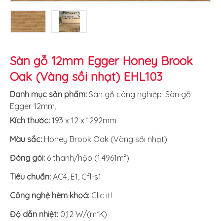
Sàn gỗ 12mm Egger Honey Brook
Oak (Vàng sồi nhạt) EHL103
Danh mục sản phẩm:
Sàn gỗ công nghiệp
,
Sàn gỗ
Egger 12mm
,
Kích thước:
193 x 12 x 1292mm
Màu sắc:
Honey Brook Oak (Vàng sồi nhạt)
Đóng gói:
6 thanh/hộp (1.4961m²)
Tiêu chuẩn:
AC4, E1, Cfl-s1
Công nghệ hèm khoá:
Clic it!
Độ dẫn nhiệt:
0,12 W/(m*K)