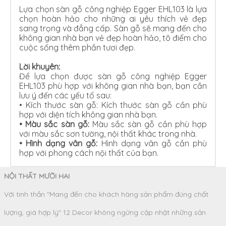
Lựa chọn sàn gỗ công nghiệp Egger EHL103 là lựa
chọn hoàn hảo cho những ai yêu thích vẻ đẹp
sang trọng và đẳng cấp. Sàn gỗ sẽ mang đến cho
không gian nhà bạn vẻ đẹp hoàn hảo, tô điểm cho
cuộc sống thêm phần tươi đẹp.
Lời khuyên:
Để lựa chọn được sàn gỗ công nghiệp Egger
EHL103 phù hợp với không gian nhà bạn, bạn cần
lưu ý đến các yếu tố sau:
•
Kích thước sàn gỗ: Kích thước sàn gỗ cần phù
hợp với diện tích không gian nhà bạn.
•
Màu sắc sàn gỗ:
Màu sắc sàn gỗ cần phù hợp
với màu sắc sơn tường, nội thất khác trong nhà.
•
Hình dạng vân gỗ:
Hình dạng vân gỗ cần phù
hợp với phong cách nội thất của bạn.
NỘI THẤT MƯỜI HAI
Với tinh thần "Mang đến cho khách hàng sản phẩm đúng chất
lượng, giá hợp lý" 12 Decor không ngừng cập nhật những sản