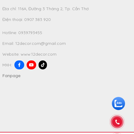
Địa chỉ: 116A, Đường 3 Tháng 2, Tp. Cần Thơ
Điện thoại: 0907 383 920
Hotline:
0939793455
Email:
12decor.com@gmail.com
Website:
www.12decor.com
MXH:
Fanpage