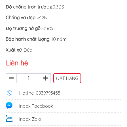
Độ chống trơn trượt:
≥0,3DS
Chống va đập:
≥12N
Độ trương nở gỗ:
≤18%
Bảo hành chất lượng:
10 năm
Xuất xứ
:
Đức
Liên hệ
ĐẶT HÀNG
Hotline: 0939793455
Inbox Facebook
Inbox Zalo