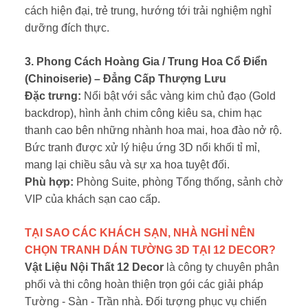
cách hiện đại, trẻ trung, hướng tới trải nghiệm nghỉ
dưỡng đích thực.
3. Phong Cách Hoàng Gia / Trung Hoa Cổ Điển
(Chinoiserie) – Đẳng Cấp Thượng Lưu
Đặc trưng:
Nổi bật với sắc vàng kim chủ đạo (Gold
backdrop), hình ảnh chim công kiêu sa, chim hạc
thanh cao bên những nhành hoa mai, hoa đào nở rộ.
Bức tranh được xử lý hiệu ứng 3D nổi khối tỉ mỉ,
mang lại chiều sâu và sự xa hoa tuyệt đối.
Phù hợp:
Phòng Suite, phòng Tổng thống, sảnh chờ
VIP của khách sạn cao cấp.
TẠI SAO CÁC KHÁCH SẠN, NHÀ NGHỈ NÊN
CHỌN TRANH DÁN TƯỜNG 3D TẠI 12 DECOR?
Vật Liệu Nội Thất 12 Decor
là công ty chuyên phân
phối và thi công hoàn thiện trọn gói các giải pháp
Tường - Sàn - Trần nhà. Đối tượng phục vụ chiến