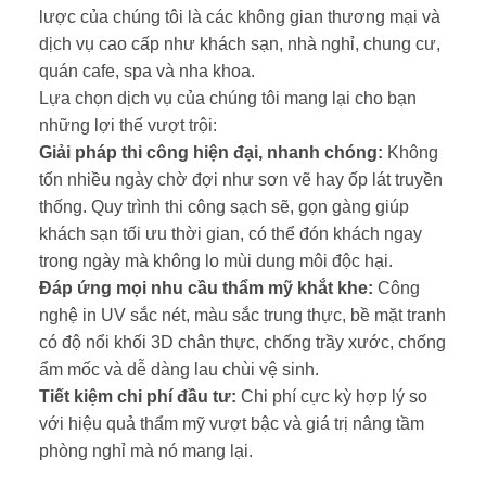
lược của chúng tôi là các không gian thương mại và
dịch vụ cao cấp như khách sạn, nhà nghỉ, chung cư,
quán cafe, spa và nha khoa.
Lựa chọn dịch vụ của chúng tôi mang lại cho bạn
những lợi thế vượt trội:
Giải pháp thi công hiện đại, nhanh chóng:
Không
tốn nhiều ngày chờ đợi như sơn vẽ hay ốp lát truyền
thống. Quy trình thi công sạch sẽ, gọn gàng giúp
khách sạn tối ưu thời gian, có thể đón khách ngay
trong ngày mà không lo mùi dung môi độc hại.
Đáp ứng mọi nhu cầu thẩm mỹ khắt khe:
Công
nghệ in UV sắc nét, màu sắc trung thực, bề mặt tranh
có độ nổi khối 3D chân thực, chống trầy xước, chống
ẩm mốc và dễ dàng lau chùi vệ sinh.
Tiết kiệm chi phí đầu tư:
Chi phí cực kỳ hợp lý so
với hiệu quả thẩm mỹ vượt bậc và giá trị nâng tầm
phòng nghỉ mà nó mang lại.