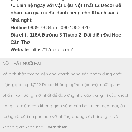
📞
Liên hệ ngay với Vật Liệu Nội Thất 12 Decor để
nhận báo giá ưu đãi dành riêng cho Khách sạn /
Nhà nghỉ:
Hotline:
0939 79 3455 - 0907 383 920
Địa chỉ : 116A Đường 3 Tháng 2, Đối diện Đại Học
Cần Thơ
Website:
https://12decor.com/
NỘI THẤT MƯỜI HAI
Với tinh thần "Mang đến cho khách hàng sản phẩm đúng chất
lượng, giá hợp lý" 12 Decor không ngừng cập nhật những sản
phẩm, xu hướng mới nhất để đáp ứng nhu cầu trang trí của khách
hàng. Tô điểm cho không gian sống của bạn thêm đẹp mắt, ấn
tượng và cá tính phù hợp với những phong cách trang trí và
không gian khác nhau.
Xem thêm ...