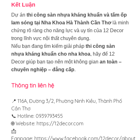
Kết Luận
Dự án
thi công sàn nhựa kháng khuẩn và tấm ốp
lam sóng tại Nha Khoa Hà Thành Cần Thơ
là minh
chứng rõ ràng cho năng lực và uy tín của 12 Decor
trong lĩnh vực nội thất chuyên dụng.
Nếu bạn đang tìm kiếm giải pháp
thi công sàn
nhựa kháng khuẩn cho nha khoa
, hãy để 12
Decor giúp bạn tạo nên một không gian
an toàn –
chuyên nghiệp – đẳng cấp
.
Thông tin liên hệ
📍 116A, Đường 3/2, Phường Ninh Kiều, Thành Phố
Cần Thơ
📞 Hotline: 0939793455
🌐 Website:
https://12decor.com
📩
Fanpage: https://www.facebook.com/12decor/about