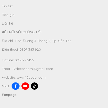
Tin tức
Báo giá
Liên hệ
KẾT NỐI VỚI CHÚNG TÔI
Địa chỉ: 116A, Đường 3 Tháng 2, Tp. Cần Thơ
Điện thoại: 0907 383 920
Hotline:
0939793455
Email:
12decor.com@gmail.com
Website:
www.12decor.com
MXH:
Fanpage