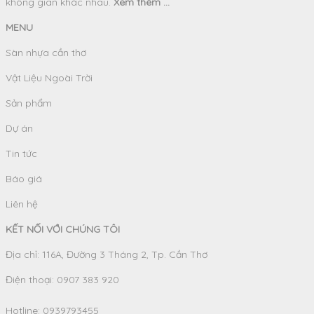
không gian khác nhau.
Xem thêm ...
MENU
Sàn nhựa cần thơ
Vật Liệu Ngoài Trời
Sản phẩm
Dự án
Tin tức
Báo giá
Liên hệ
KẾT NỐI VỚI CHÚNG TÔI
Địa chỉ: 116A, Đường 3 Tháng 2, Tp. Cần Thơ
Điện thoại: 0907 383 920
Hotline:
0939793455