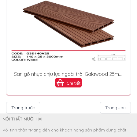
Sàn gỗ nhựa chịu lực ngoài trời Galawood 25mm
G3D140V25
Chi tiết
Trang trước
Trang sau
NỘI THẤT MƯỜI HAI
Với tinh thần "Mang đến cho khách hàng sản phẩm đúng chất