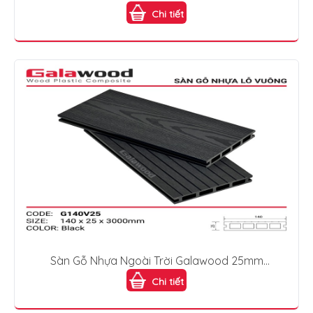
G140V25 Coffee
Chi tiết
Sàn Gỗ Nhựa Ngoài Trời Galawood 25mm
G140V25 Black
Chi tiết